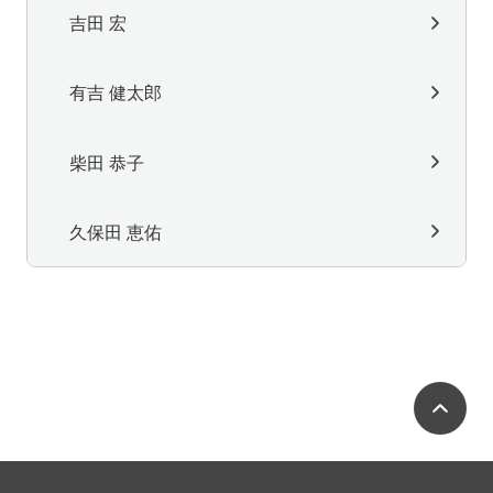
吉田 宏
有吉 健太郎
柴田 恭子
久保田 恵佑
ペ