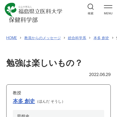
学部案内
検索
MENU
学科紹介
大学院案内
HOME
教員からのメッセージ
総合科学系
本多 創史
進路・就職関係
勉強は楽しいもの？
教員メッセージ
20
2022.06.29
施設紹介
教授
入試情報
本多 創史
ほんだ そうし
思想史