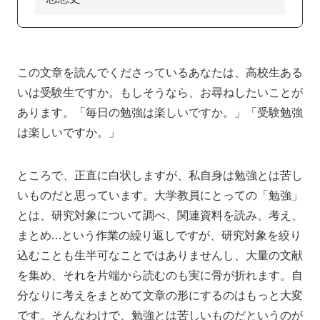
アクセス
寄附
English
お問い合わせ
対象者別
この文章を読んでくださっているあなたは、高校生ある
いは受験生ですか。もしそうなら、お尋ねしたいことが
地域の方へ
来院の方（診療）へ
あります。「毎日の勉強は楽しいですか。」「受験勉強
は楽しいですか。」
入学希望の方へ
在学生の方へ
卒業生の方へ
教職員の方へ
ところで、正直に白状しますが、私自身は勉強とは苦し
いものだと思っています。大学教員にとっての「勉強」
教職員募集（採用情報）
取材・撮影申し込み
とは、研究対象について調べ、関連資料を読み、考え、
まとめ…という作業の繰り返しですが、研究対象を絞り
込むことも生半可なことではありませんし、大量の文献
を集め、それを片端から読むのも実に骨が折れます。自
分なりに考えをまとめて文章の形にするのはもっと大変
です。そんなわけで、勉強とは苦しいものだというのが