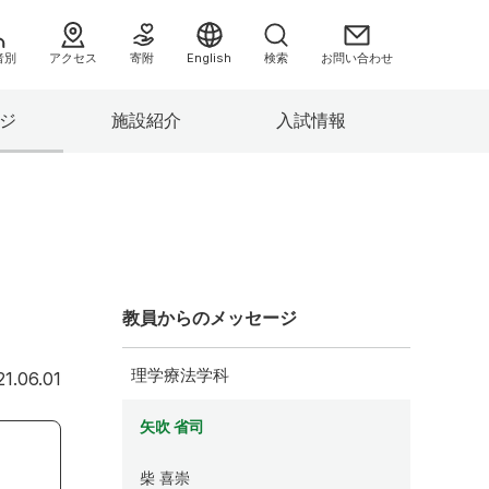
者別
アクセス
寄附
English
検索
お問い合わせ
ジ
施設紹介
入試情報
へ
教員からのメッセージ
理学療法学科
2021年6月1日
21.06.01
情報）
矢吹 省司
み
柴 喜崇