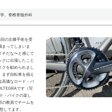
医学、脊椎脊髄外科
3回の左膝手術を受
溜まってしまいま
イチだな〜と感じて
ックに出場したこと
イクを勧められまし
。まず自転車を揃え
は高価なロード・バ
LTEGRAです（写
ード・バイクの楽し
部の教員でチームを
妄想してます。