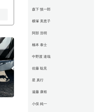
森下 慎一郎
横塚 美恵子
阿部 浩明
楠本 泰士
中野渡 達哉
佐藤 聡見
星 真行
遠藤 康裕
小俣 純一