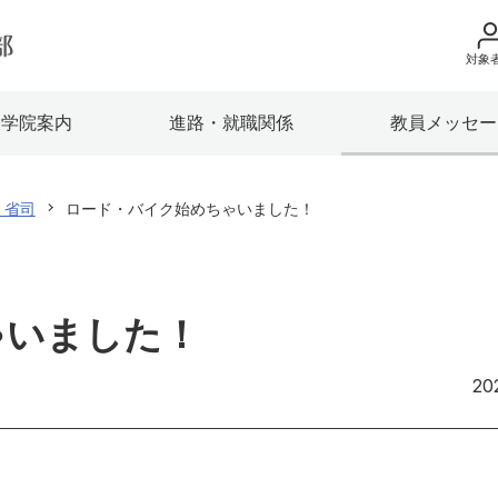
対象
地域の方へ
大学院案内
進路・就職関係
教員メッセー
来院の方（診療）
入学希望の方へ
 省司
ロード・バイク始めちゃいました！
在学生の方へ
卒業生の方へ
ゃいました！
教職員の方へ
20
教職員募集（採用
取材・撮影申し込