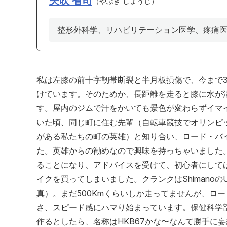
矢吹 省司
やぶき しょうじ
整形外科学、リハビリテーション医学、疼痛
私は左膝の前十字靭帯断裂と半月板損傷で、今まで
けています。そのためか、長距離を走ると膝に水が
す。屋内のジムで汗をかいても景色が変わらずイマ
いた頃、同じ町に住む先輩（自転車競技でオリンピ
がある私たちの町の英雄）と知り合い、ロード・バ
た。英雄からの勧めなので興味を持っちゃいました
ることになり、アドバイスを受けて、初心者にして
イクを買ってしまいました。クランクはShimanoのU
真）。まだ500Kmくらいしか走ってませんが、ロ
さ、スピード感にハマり始まっています。保健科学
作るとしたら、名称はHKB67かな〜なんて勝手に