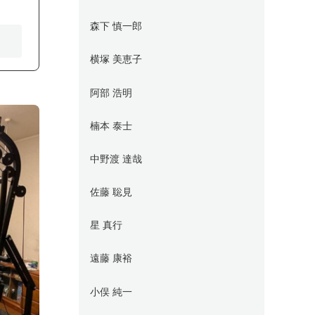
森下 慎一郎
横塚 美恵子
阿部 浩明
楠本 泰士
中野渡 達哉
佐藤 聡見
星 真行
遠藤 康裕
小俣 純一