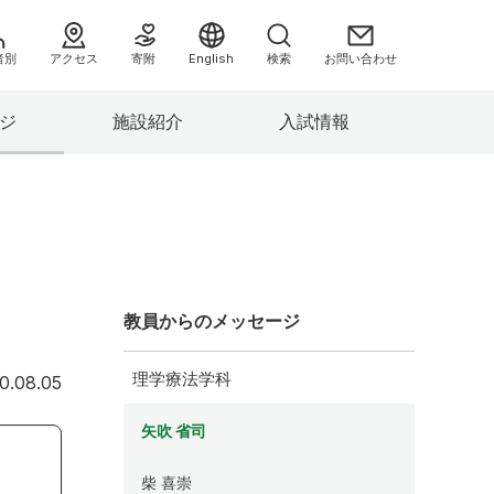
者別
アクセス
寄附
English
検索
お問い合わせ
ジ
施設紹介
入試情報
へ
教員からのメッセージ
理学療法学科
2020年8月5日
0.08.05
情報）
矢吹 省司
み
柴 喜崇