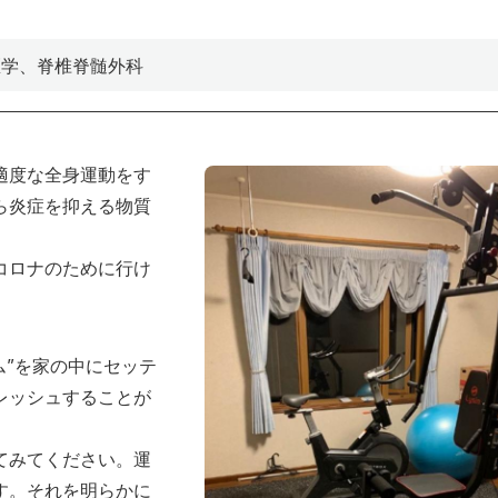
医学、脊椎脊髄外科
適度な全身運動をす
ら炎症を抑える物質
コロナのために行け
ム”を家の中にセッテ
レッシュすることが
てみてください。運
す。それを明らかに