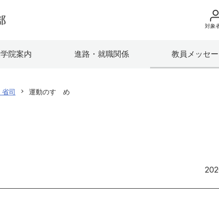
対象
地域の方へ
大学院案内
進路・就職関係
教員メッセー
来院の方（診療）
入学希望の方へ
 省司
運動のすゝめ
在学生の方へ
卒業生の方へ
教職員の方へ
202
教職員募集（採用
取材・撮影申し込