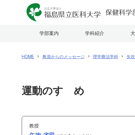
学部案内
学科紹介
HOME
教員からのメッセージ
理学療法学科
矢吹
運動のすゝめ
教授