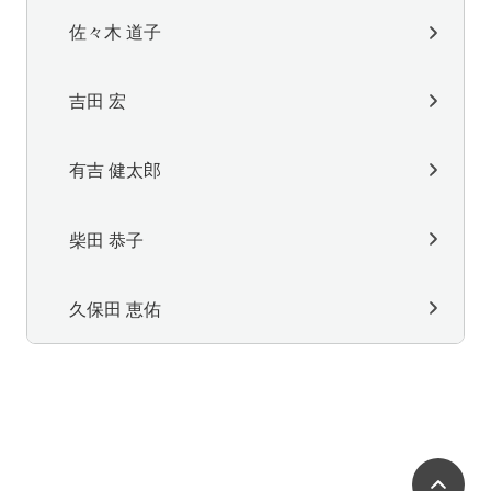
佐々木 道子
吉田 宏
有吉 健太郎
柴田 恭子
久保田 恵佑
ペ