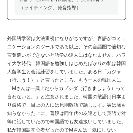
アクセス
寄附
English
お問い合わせ
（ライティング、発音指導）
対象者別
外国語学習は文法重視になりがちですが、言語がコミュ
地域の方へ
来院の方（診療）へ
ニケーションのツールである以上、その言語圏で適切な
言葉遣いができないと語学の達人にはなれません。ハワ
入学希望の方へ
在学生の方へ
イ大学時代、韓国語を勉強しはじめたばかりの私は韓国
卒業生の方へ
教職員の方へ
人留学生と会話練習をしていました。ある日「カジャ
（行こう！）」と言ったところ、もう一人の韓国人に
教職員募集（採用情報）
取材・撮影申し込み
「Mさんは一歳上だからカプシダ（行きましょう）って
言わないと。」と注意されました。韓国の敬語は日本よ
り厳格で、目上の人には原則敬語で話します。実は歳も
知らなかった上に、普段は同年代の友達として英語で対
等に話していたので韓国語でも友達扱いしていました。
私が韓国語初心者だったのでMさんは「気にしない