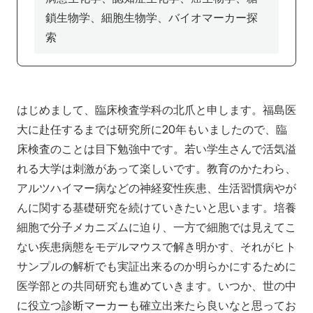
アクセス
寄附
English
お問い合わせ
鎖生物学、細胞生物学、バイオマーカー探
索
対象者別
地域の方へ
来院の方（診療）へ
はじめまして、臨床検査学科の北爪と申します。福島医
大に赴任するまでは研究所に20年もいましたので、臨
入学希望の方へ
在学生の方へ
床検査のことは目下勉強中です。若い学生さんで活気溢
卒業生の方へ
教職員の方へ
れる大学は刺激があって楽しいです。教育のかたわら、
アルツハイマー病などの神経変性疾患、生活習慣病やが
教職員募集（採用情報）
取材・撮影申し込み
んに関する基礎研究を続けていきたいと思います。培養
細胞で分子メカニズムに迫り、一方で細胞では見えてこ
ない疾患病態をモデルマウスで解き明かす、それがヒト
サンプルの解析でも実証出来るのか明らかにするために
医学部との共同研究も進めていきます。いつか、世の中
に役立つ診断マーカーも確立出来たら良いなと思ってお