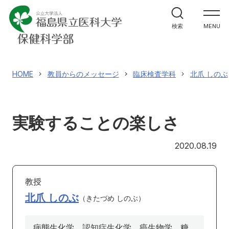
学部案内
検索
MENU
学科紹介
大学院案内
HOME
教員からのメッセージ
臨床検査学科
北爪 しのぶ
進路・就職関係
実験することの楽しさ
教員メッセージ
20
2020.08.19
施設紹介
教授
入試情報
北爪 しのぶ
きたづめ しのぶ
病態生化学、認知症生化学、癌生物学、糖