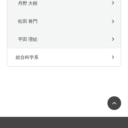
丹野 大樹
松田 将門
平田 理絵
総合科学系
ペ