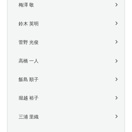
梅澤 敬
鈴木 英明
菅野 光俊
高橋 一人
飯島 順子
堀越 裕子
三浦 里織