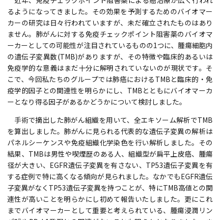
近年、免疫チェックポイント阻害薬による癌治療が広く行われ
るようになってきました。その効果を予測するためのバイオマー
カーの研究は日々行われていますが、未だ確立されたものはあり
ません。肺がんに対する免疫チェックポイント阻害薬のバイオマ
ーカーとしての可能性が注目されているものの1つに、腫瘍細胞内
の遺伝子変異数(TMB)がありますが、その特徴や臨床的あるいは
免疫学的な意義はまだ十分に解明されていないのが現状です。そ
こで、今回私たちのグループでは肺癌におけるTMBと臨床的・免
疫学的因子との関連性を明らかにし、TMBとともにバイオマーカ
ーとなり得る因子があるかどうかについて検討しました。
手術で摘出した肺がん組織を用いて、全エキソーム解析でTMB
を算出しました。肺がんに見られる代表的な遺伝子変異の解析は
パネルシーケンスや免疫組織化学染色を行い解析しました。その
結果、TMBは男性や喫煙歴のある人、組織型が扁平上皮癌、腫瘍
径が大きい、EGFR遺伝子変異を有さない、TP53遺伝子変異を有
する症例で特に高くなる傾向が見られました。なかでもEGFR遺伝
子変異がなくTP53遺伝子変異を持つことが、特にTMB高値との関
連性が高いことを明らかにし初めて報告いたしました。更にこれ
までバイオマーカーとして重要と考えられている、腫瘍浸潤リン