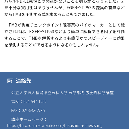
パ球やPD-L1発現との関連がないことも明らかとなりました。ま
だ十分な実用性はありませんが、EGFRやTP53の変異の有無など
からTMBを予測する式を求めることもできました。
TMBが免疫チェックポイント阻害薬のバイオマーカーとして確
立されれば、EGFRやTP53などより簡単に解析できる因子を評価
することで、TMBを解析するよりも簡便かつスピーディーに効果
を予測することができるようになるかもしれません。
連絡先
公立大学法人福島県立医科大学 医学部 呼吸器外科学講座
電話：024-547-1252
FAX：024-548-2735
講座ホームページ：
https://hirosquirrel.wixsite.com/fukushima-chestsurg