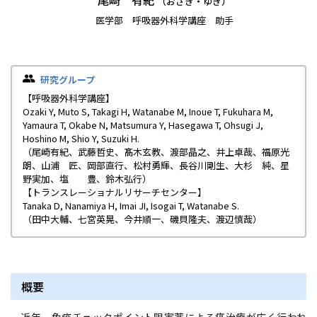
尾崎 有紀
（おざき・ゆき）
医学部 呼吸器外科学講座 助手
研究グループ
【呼吸器外科学講座】
Ozaki Y, Muto S, Takagi H, Watanabe M, Inoue T, Fukuhara M,
Yamaura T, Okabe N, Matsumura Y, Hasegawa T, Ohsugi J,
Hoshino M, Shio Y, Suzuki H.
（尾崎有紀、武藤哲史、髙木玄教、渡部晶之、井上卓哉、福原光
朗、山浦 匠、岡部直行、松村勇輝、長谷川剛生、大杉 純、星
野実加、塩 豊、鈴木弘行）
【トランスレーショナルリサーチセンター】
Tanaka D, Nanamiya H, Imai JI, Isogai T, Watanabe S.
（田中大輔、七宮英晃、今井順一、磯貝隆夫、渡辺慎哉）
概要