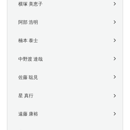
横塚 美恵子
阿部 浩明
楠本 泰士
中野渡 達哉
佐藤 聡見
星 真行
遠藤 康裕