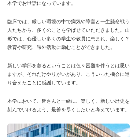
本学でお世話になっています。
アクセス
寄附
English
お問い合わせ
臨床では、厳しい環境の中で病気や障害と一生懸命戦う
対象者別
人たちから、多くのことを学ばせていただきました。山
形では、心優しい多くの学生や教員に恵まれ、楽しく？
地域の方へ
来院の方（診療）へ
教育や研究、課外活動に励むことができました。
入学希望の方へ
在学生の方へ
新しい学部を創るということは色々困難を伴うとは思い
卒業生の方へ
教職員の方へ
ますが、それだけやりがいがあり、こういった機会に巡
り合えたことに感謝しています。
教職員募集（採用情報）
取材・撮影申し込み
本学において、皆さんと一緒に、楽しく、新しい歴史を
刻んでいけるよう、最善を尽くしたいと考えています。