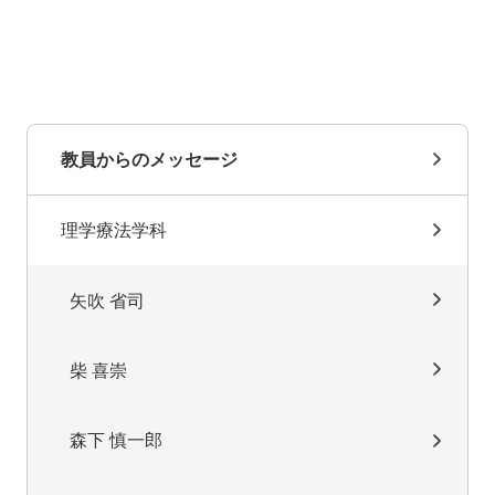
教員からのメッセージ
理学療法学科
矢吹 省司
柴 喜崇
森下 慎一郎