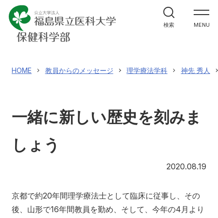
学部案内
検索
MENU
学科紹介
大学院案内
HOME
教員からのメッセージ
理学療法学科
神先 秀人
進路・就職関係
一緒に新しい歴史を刻みま
教員メッセージ
しょう
施設紹介
20
2020.08.19
入試情報
京都で約20年間理学療法士として臨床に従事し、その
後、山形で16年間教員を勤め、そして、今年の4月より