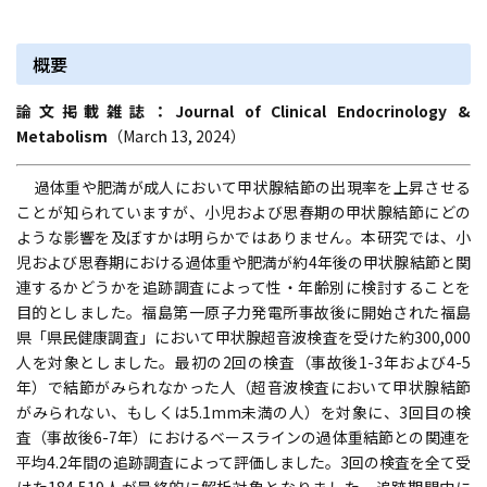
概要
論文掲載雑誌：Journal of Clinical Endocrinology &
Metabolism
（March 13, 2024）
過体重や肥満が成人において甲状腺結節の出現率を上昇させる
ことが知られていますが、小児および思春期の甲状腺結節にどの
ような影響を及ぼすかは明らかではありません。本研究では、小
児および思春期における過体重や肥満が約4年後の甲状腺結節と関
連するかどうかを追跡調査によって性・年齢別に検討することを
目的としました。福島第一原子力発電所事故後に開始された福島
県「県民健康調査」において甲状腺超音波検査を受けた約300,000
人を対象としました。最初の2回の検査（事故後1-3年および4-5
年）で結節がみられなかった人（超音波検査において甲状腺結節
がみられない、もしくは5.1mm未満の人）を対象に、3回目の検
査（事故後6-7年）におけるベースラインの過体重結節との関連を
平均4.2年間の追跡調査によって評価しました。3回の検査を全て受