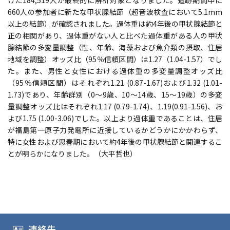
けた184,519人が最終的に解析対象となりました。追跡期間中に
660人の参加者に新たな甲状腺結節（超音波検査において5.1mm
以上の結節）が確認されました。過体重は約4年後の甲状腺結節と
正の相関があり、過体重がない人と比べた過体重がある人の甲状
腺結節の多変量調整（性、年齢、海藻および魚介類の摂取、住居
地域を調整）オッズ比（95％信頼区間）は1.27（1.04-1.57）でし
た。また、男性と女性における過体重の多変量調整オッズ比
（95％信頼区間）はそれぞれ1.21 (0.87-1.67)および1.32 (1.01-
1.73)であり、年齢群別（0～9歳、10～14歳、15～19歳）の多変
量調整オッズ比はそれぞれ1.17 (0.79-1.74)、1.19(0.91-1.56)、お
よび1.75 (1.00-3.06)でした。以上より過体重であることは、住居
が福島第一原子力発電所に近接しているかどうかにかかわらず、
特に女性および思春期において約4年後の甲状腺結節と関連するこ
とが明らかになりました。（大平哲也）
連絡先