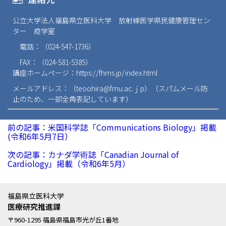
公立大学法人福島県立医科大学 放射線医学県民健康管理セン
ター 疫学室
電話：（024-547-1736）
FAX：（024-581-5385）
講座ホームページ：
https://fhms.jp/index.html
メールアドレス：（
teoohira@fmu.ac.ｊp
）（スパムメール防
止のため、一部全角表記しています）
前の記事：米国科学誌「Communications Biology」掲載
(令和6年5月7日）
次の記事：カナダ学術誌「Canadian Journal of
Cardiology」掲載（令和6年5月）
福島県立医科大学
医療研究推進課
〒960-1295 福島県福島市光が丘1番地