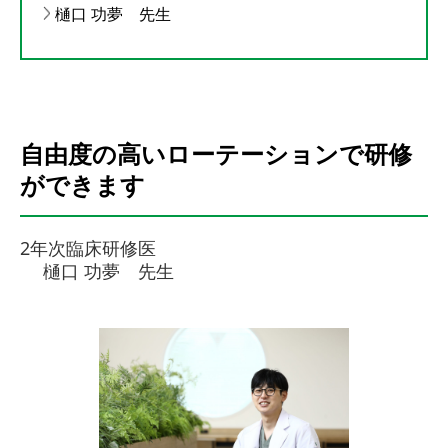
樋⼝ 功夢 先生
自由度の高いローテーションで研修
ができます
2年次臨床研修医
樋⼝ 功夢 先生