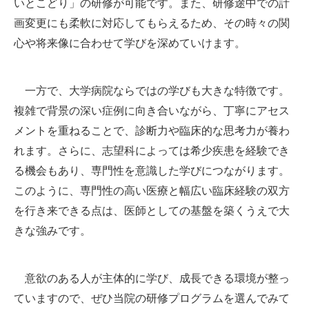
いとこどり」の研修が可能です。また、研修途中での計
画変更にも柔軟に対応してもらえるため、その時々の関
⼼や将来像に合わせて学びを深めていけます。
⼀⽅で、⼤学病院ならではの学びも⼤きな特徴です。
複雑で背景の深い症例に向き合いながら、丁寧にアセス
メントを重ねることで、診断⼒や臨床的な思考⼒が養わ
れます。さらに、志望科によっては希少疾患を経験でき
る機会もあり、専⾨性を意識した学びにつながります。
このように、専⾨性の⾼い医療と幅広い臨床経験の双⽅
を⾏き来できる点は、医師としての基盤を築くうえで⼤
きな強みです。
意欲のある⼈が主体的に学び、成⻑できる環境が整っ
ていますので、ぜひ当院の研修プログラムを選んでみて