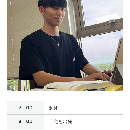
地域の方へ
来院の方（診療）へ
入学希望の方へ
在学生の方へ
卒業生の方へ
教職員の方へ
教職員募集（採用情報）
取材・撮影申し込み
7：00
起床
8：00
自宅を出発