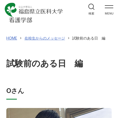
学部案内
検索
MENU
カリキュラムの特徴
在校生からのメッセージ
HOME
在校生からのメッセージ
試験前のある日 編
大学院案内
試験前のある日 編
入試情報
Oさん
アクセス
寄附
English
お問い合わせ
対象者別