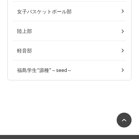
女子バスケットボール部
陸上部
軽音部
福島学生“源種”～seed～
ペ