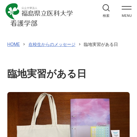
学部案内
検索
MENU
カリキュラムの特徴
在校生からのメッセージ
HOME
在校生からのメッセージ
臨地実習がある日
大学院案内
臨地実習がある日
入試情報
アクセス
寄附
English
お問い合わせ
対象者別