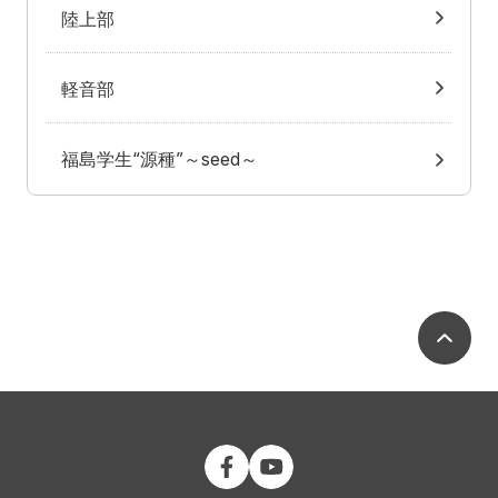
陸上部
軽音部
福島学生“源種”～seed～
ペ
公立大学法人 福島県立医科大学 Fac
公立大学法人 福島県立医科大学