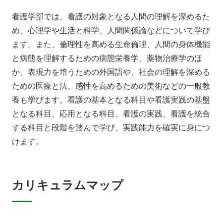
地域の方へ
来院の方（診療）へ
看護学部では、看護の対象となる人間の理解を深めるた
め、心理学や生活と科学、人間関係論などについて学び
入学希望の方へ
在学生の方へ
ます。また、倫理性を高める生命倫理、人間の身体機能
と病態を理解するための病態栄養学、薬物治療学のほ
卒業生の方へ
教職員の方へ
か、表現力を培うための外国語や、社会の理解を深める
教職員募集（採用情報）
取材・撮影申し込み
ための医療と法、感性を高めるための美術などの一般教
養も学びます。看護の基本となる科目や看護実践の基盤
となる科目、応用となる科目、看護の実践、看護を統合
する科目と段階を踏んで学び、実践能力を確実に身につ
けます。
カリキュラムマップ