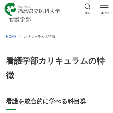
学部案内
検索
MENU
カリキュラムの特徴
在校生からのメッセージ
HOME
カリキュラムの特徴
大学院案内
看護学部カリキュラムの特
入試情報
徴
アクセス
寄附
English
お問い合わせ
看護を統合的に学べる科目群
対象者別