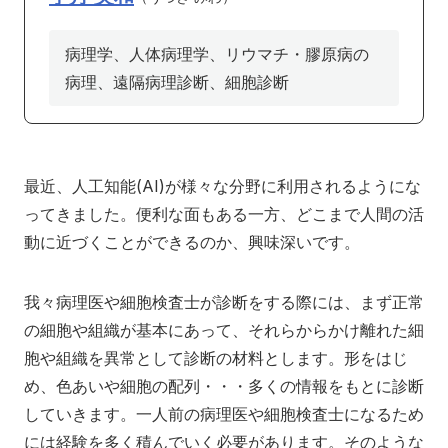
アクセス
寄附
English
お問い合わせ
病理学、人体病理学、リウマチ・膠原病の
病理、遠隔病理診断、細胞診断
対象者別
地域の方へ
来院の方（診療）へ
最近、人工知能(AI)が様々な分野に利用されるようにな
入学希望の方へ
在学生の方へ
ってきました。便利な面もある一方、どこまで人間の活
卒業生の方へ
教職員の方へ
動に近づくことができるのか、興味深いです。
教職員募集（採用情報）
取材・撮影申し込み
我々病理医や細胞検査士が診断をする際には、まず正常
の細胞や組織が基本にあって、それらからかけ離れた細
胞や組織を異常として診断の材料とします。形をはじ
め、色あいや細胞の配列・・・多くの情報をもとに診断
していきます。一人前の病理医や細胞検査士になるため
には経験を多く積んでいく必要があります。そのような