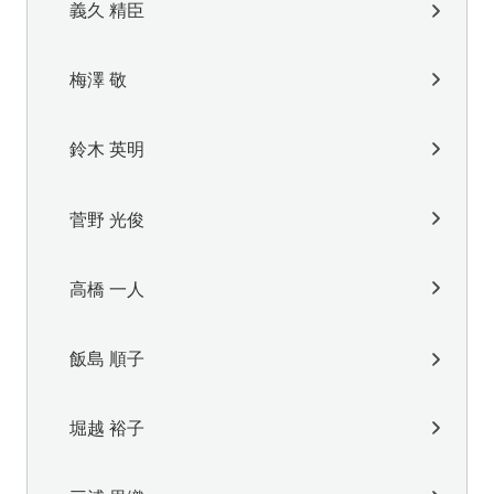
義久 精臣
梅澤 敬
鈴木 英明
菅野 光俊
高橋 一人
飯島 順子
堀越 裕子