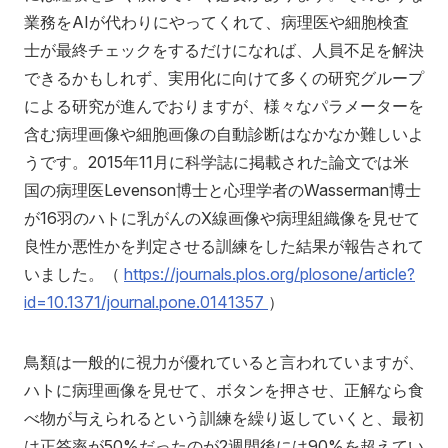
業務をAIが代わりにやってくれて、病理医や細胞検査
士が最終チェックをするだけになれば、人員不足を解決
できるかもしれず、実用化に向けて多くの研究グループ
による研究が進んでおりますが、様々なパラメーターを
含む病理画像や細胞画像の自動診断はなかなか難しいよ
うです。2015年11月に科学誌に掲載された論文では米
国の病理医Levenson博士と心理学者のWasserman博士
が16羽のハトに乳がんのX線画像や病理組織像を見せて
良性か悪性かを判定させる訓練をした結果が報告されて
いました。（
https://journals.plos.org/plosone/article?
id=10.1371/journal.pone.0141357
）
鳥類は一般的に視力が優れていると言われていますが、
ハトに病理画像を見せて、ボタンを押させ、正解なら食
べ物が与えられるという訓練を繰り返していくと、最初
は正答率が50%だったのが2週間後には90%を超えてい