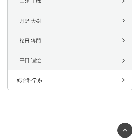
三浦 里織
丹野 大樹
松田 将門
平田 理絵
総合科学系
ペ