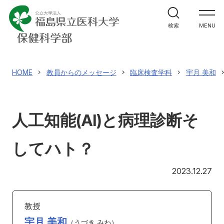
学部案内
検索
MENU
学科紹介
大学院案内
HOME
教員からのメッセージ
臨床検査学科
宇月 美和
進路・就職関係
人工知能(AI)と病理診断そ
教員メッセージ
してハト？
施設紹介
20
2023.12.27
入試情報
教授
宇月 美和
うづき みわ