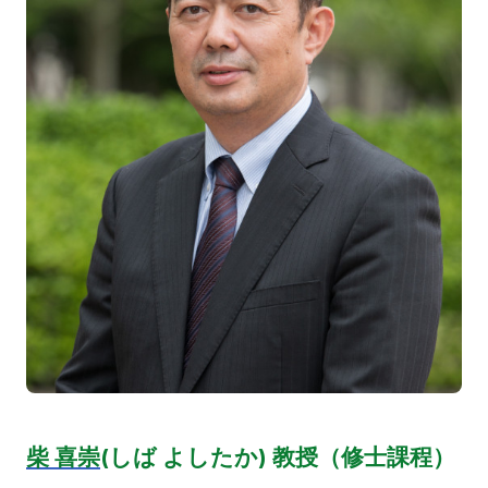
柴 喜崇
(しば よしたか) 教授（修士課程）