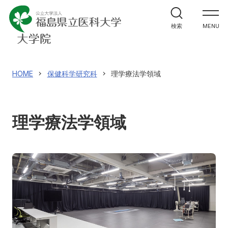
医学研究科
検索
MENU
看護学研究科
保健科学研究科
HOME
保健科学研究科
理学療法学領域
入試情報
理学療法学領域
アクセス
寄附
English
お問い合わせ
対象者別
地域の方へ
来院の方（診療）へ