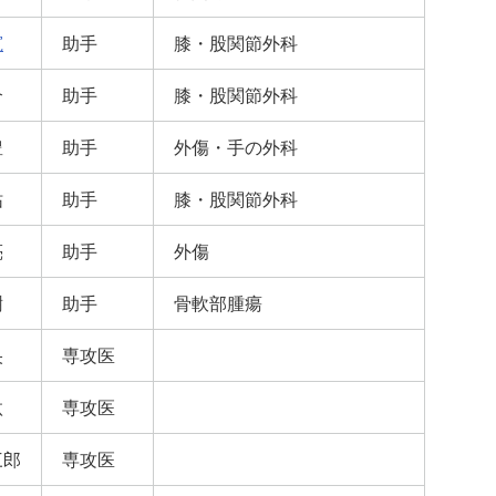
寛
助手
膝・股関節外科
介
助手
膝・股関節外科
豊
助手
外傷・手の外科
祐
助手
膝・股関節外科
亮
助手
外傷
樹
助手
骨軟部腫瘍
央
専攻医
汰
専攻医
三郎
専攻医