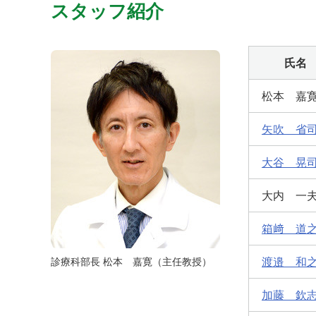
スタッフ紹介
氏名
松本 嘉
矢吹 省
大谷 晃
大内 一
箱﨑 道
渡邉 和
診療科部長 松本 嘉寛（主任教授）
加藤 欽