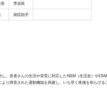
扶実
専攻医
高
病院助手
し、患者さんの生活や背景に対応したNBM（生活史）やEB
により障害された運動機能を再建し、いち早く疼痛を和らげる
。