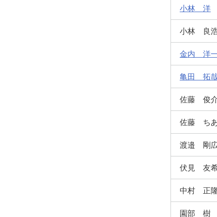
小林 洋
小林 良
金内 洋
亀田 拓
佐藤 俊
佐藤 ち
渡邉 剛
伏見 友
中村 正
園部 樹