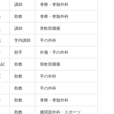
講師
脊椎・脊髄外科
浩
助教
脊椎・脊髄外科
一
講師
骨軟部腫瘍
哉
学内講師
手の外科
介
助手
外傷・手の外科
あ紀
助教
骨軟部腫瘍
広
助教
手の外科
希
助教
手の外科
隆
助教
脊椎・脊髄外科
助教
膝関節外科・スポーツ