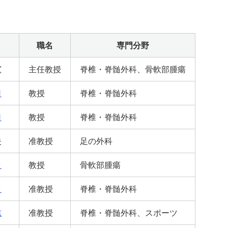
職名
専門分野
寛
主任教授
脊椎・脊髄外科、骨軟部腫瘍
司
教授
脊椎・脊髄外科
司
教授
脊椎・脊髄外科
夫
准教授
足の外科
之
教授
骨軟部腫瘍
之
准教授
脊椎・脊髄外科
志
准教授
脊椎・脊髄外科、スポーツ