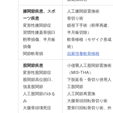
膝関節疾患、スポ
人工膝関節置換術
ーツ疾患
骨切り術
変形性膝関節症
鏡視下手術（靭帯再建、
習慣性膝蓋骨脱臼
半月板切除）
靭帯損傷、半月板
軟骨移植（モザイク形成
損傷
術）
関節軟骨損
自家培養軟骨移植
股関節疾患
小侵襲人工股関節置換術
変形性股関節症
（MIS-THA）
股関節高位脱臼、
下肢延長・骨切り併用人
強直股関節
工股関節
人工股関節のゆる
人工関節再置換
み
大腿骨頭回転骨切り術
大腿骨頭壊死症
寛骨臼回転骨切り術、外