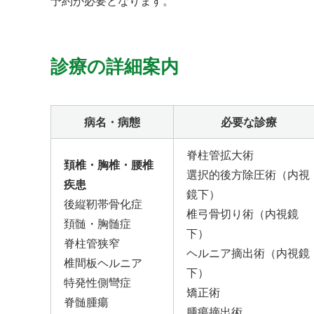
予約が必要となります。
診療の詳細案内
病名・病態
必要な診療
脊柱管拡大術
頚椎・胸椎・腰椎
選択的後方除圧術（内視
疾患
鏡下）
後縦靭帯骨化症
椎弓骨切り術（内視鏡
頚髄・胸髄症
下）
脊柱管狭窄
ヘルニア摘出術（内視鏡
椎間板ヘルニア
下）
特発性側彎症
矯正術
脊髄腫瘍
腫瘍摘出術