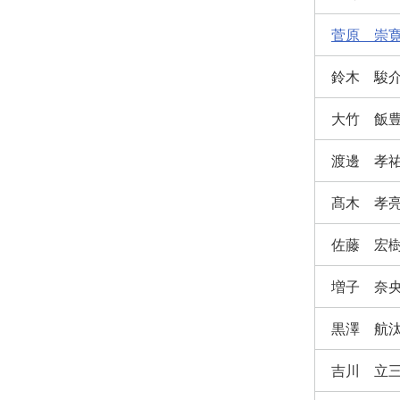
菅原 崇
鈴木 駿
大竹 飯
渡邊 孝
髙木 孝
佐藤 宏
増子 奈
黒澤 航
吉川 立