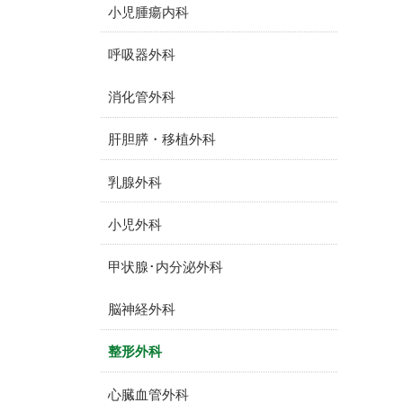
小児腫瘍内科
呼吸器外科
消化管外科
肝胆膵・移植外科
乳腺外科
小児外科
甲状腺･内分泌外科
脳神経外科
整形外科
心臓血管外科