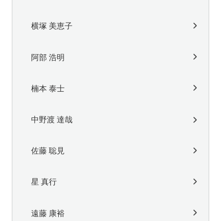
横塚 美恵子
阿部 浩明
楠本 泰士
中野渡 達哉
佐藤 聡見
星 真行
遠藤 康裕