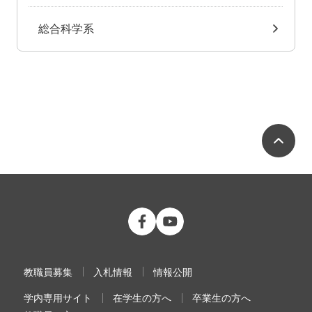
総合科学系
ペ
公立大学法人 福島県立医科大学 Fac
公立大学法人 福島県立医科大学
教職員募集
入札情報
情報公開
学内専用サイト
在学生の方へ
卒業生の方へ