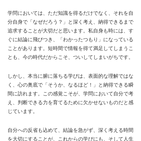
アクセス
寄附
English
お問い合わせ
学問においては、ただ知識を得るだけでなく、それを自
分自身で「なぜだろう？」と深く考え、納得できるまで
対象者別
追求することが大切だと思います。私自身も時には、す
ぐに結論に飛びつき、「わかったつもり」になっている
地域の方へ
来院の方（診療）へ
ことがあります。短時間で情報を得て満足してしまうこ
とも、今の時代だからこそ、ついしてしまいがちです。
入学希望の方へ
在学生の方へ
卒業生の方へ
教職員の方へ
しかし、本当に腑に落ちる学びは、表面的な理解ではな
く、心の奥底で「そうか、なるほど！」と納得できる瞬
教職員募集（採用情報）
取材・撮影申し込み
間に訪れます。この感覚こそが、学問において自分で考
え、判断できる力を育てるために欠かせないものだと感
じています。
自分への反省も込めて、結論を急がず、深く考える時間
を大切にすることが、これからの学びにも、そして人生