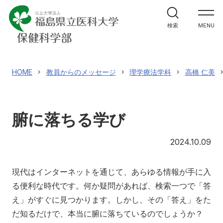
学部案内
検索
MENU
学科紹介
大学院案内
HOME
教員からのメッセージ
理学療法学科
高橋 仁美
進路・就職関係
腑に落ちる学び
教員メッセージ
20
2024.10.09
施設紹介
現代はインターネットを通じて、あらゆる情報が手に入
る便利な時代です。何か疑問があれば、検索一つで「答
入試情報
え」がすぐに見つかります。しかし、その「答え」をた
だ知るだけで、本当に腑に落ちているのでしょうか？