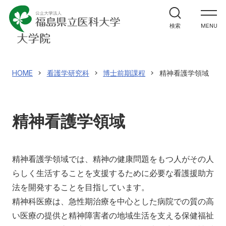
医学研究科
検索
MENU
看護学研究科
保健科学研究科
HOME
看護学研究科
博士前期課程
精神看護学領域
入試情報
精神看護学領域
アクセス
寄附
English
お問い合わせ
精神看護学領域では、精神の健康問題をもつ人がその人
らしく生活することを支援するために必要な看護援助方
対象者別
法を開発することを目指しています。
精神科医療は、急性期治療を中心とした病院での質の高
地域の方へ
来院の方（診療）へ
い医療の提供と精神障害者の地域生活を支える保健福祉