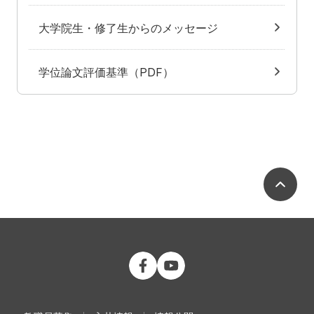
大学院生・修了生からのメッセージ
学位論文評価基準（PDF）
ペ
公立大学法人 福島県立医科大学 Fac
公立大学法人 福島県立医科大学