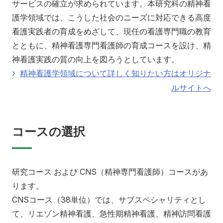
サービスの確立が求められています。本研究科の精神看
入学希望の方へ
在学生の方へ
護学領域では、こうした社会のニーズに対応できる高度
卒業生の方へ
教職員の方へ
看護実践者の育成をめざして、現任の看護専門職の教育
とともに、精神看護専門看護師の育成コースを設け、精
教職員募集（採用情報）
取材・撮影申し込み
神看護実践の質の向上を図ろうとしています。
精神看護学領域について詳しく知りたい方はオリジナ
ルサイトへ
コースの選択
研究コース および CNS（精神専門看護師）コースがあ
ります。
CNSコース（38単位）では、サブスペシャリティとし
て、リエゾン精神看護、急性期精神看護、精神訪問看護