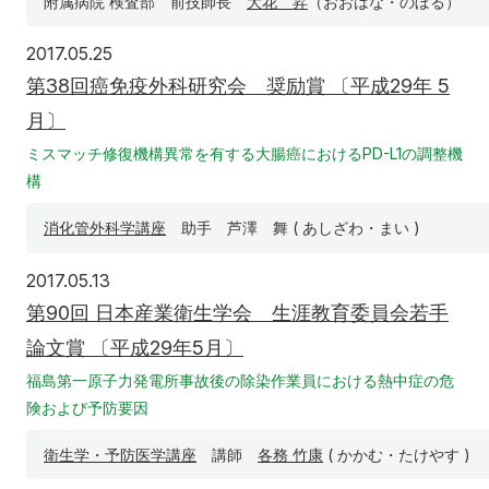
附属病院 検査部 前技師長
大花 昇
（おおはな・のぼる）
2017年5月25日
2017.05.25
第38回癌免疫外科研究会 奨励賞 〔平成29年 5
月〕
ミスマッチ修復機構異常を有する大腸癌におけるPD-L1の調整機
構
消化管外科学講座
助手 芦澤 舞 ( あしざわ・まい )
2017年5月13日
2017.05.13
第90回 日本産業衛生学会 生涯教育委員会若手
論文賞 〔平成29年5月〕
福島第一原子力発電所事故後の除染作業員における熱中症の危
険および予防要因
衛生学・予防医学講座
講師
各務 竹康
( かかむ・たけやす )