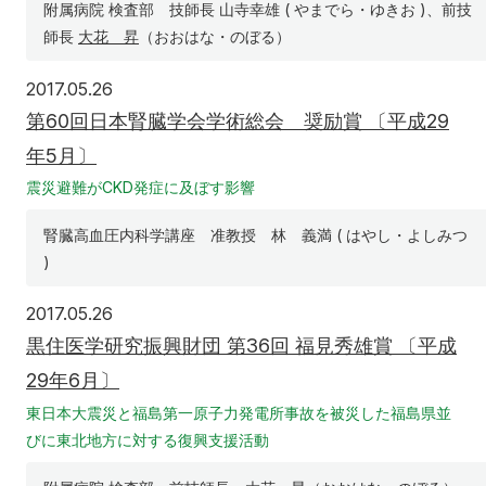
附属病院 検査部 技師長 山寺幸雄 ( やまでら・ゆきお )、前技
師長
大花 昇
（おおはな・のぼる）
2017年5月26日
2017.05.26
第60回日本腎臓学会学術総会 奨励賞 〔平成29
年5月〕
震災避難がCKD発症に及ぼす影響
腎臓高血圧内科学講座 准教授 林 義満 ( はやし・よしみつ
)
2017年5月26日
2017.05.26
黒住医学研究振興財団 第36回 福見秀雄賞 〔平成
29年6月〕
東日本大震災と福島第一原子力発電所事故を被災した福島県並
びに東北地方に対する復興支援活動