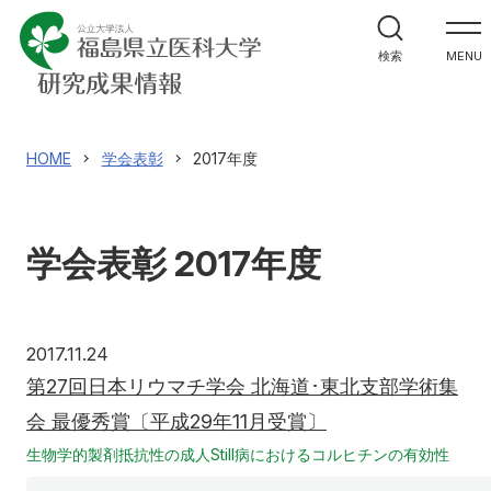
HOME
検索
MENU
医療研究推進センター
主な研究成果概要
HOME
学会表彰
2017年度
学会表彰
学会表彰 2017年度
アクセス
寄附
English
お問い合わせ
2017年11月24日
2017.11.24
第27回日本リウマチ学会 北海道･東北支部学術集
対象者別
会 最優秀賞〔平成29年11月受賞〕
地域の方へ
来院の方（診療）へ
生物学的製剤抵抗性の成人Still病におけるコルヒチンの有効性