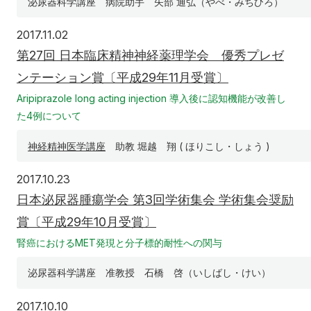
泌尿器科学講座 病院助手 矢部 通弘（やべ・みちひろ）
2017年11月2日
2017.11.02
第27回 日本臨床精神神経薬理学会 優秀プレゼ
ンテーション賞〔平成29年11月受賞〕
Aripiprazole long acting injection 導入後に認知機能が改善し
た4例について
神経精神医学講座
助教 堀越 翔 ( ほりこし・しょう )
2017年10月23日
2017.10.23
日本泌尿器腫瘍学会 第3回学術集会 学術集会奨励
賞〔平成29年10月受賞〕
腎癌におけるMET発現と分子標的耐性への関与
泌尿器科学講座 准教授 石橋 啓（いしばし・けい）
2017年10月10日
2017.10.10