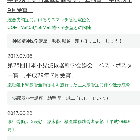
平成29年度 日本薬物脳波学会 奨励賞 〔平成29年
9月受賞〕
統合失調症におけるミスマッチ陰性電位と
COMTVal108/158Met 遺伝子多型との関連
神経精神医学講座
助教 堀越 翔 ( ほりこし・しょう )
2017年7月6日
2017.07.06
第26回日本小児泌尿器科学会総会 ベストポスタ
ー賞 〔平成29年 7月受賞〕
腹腔鏡下腎尿管全摘除術を施行した巨大尿管症に伴う低形成腎
泌尿器科学講座 助手
星 誠二
( ほし・せいじ )
2017年6月23日
2017.06.23
厚生労働大臣表彰 臨床衛生検査業務功労者表彰 〔平成29年6
月〕