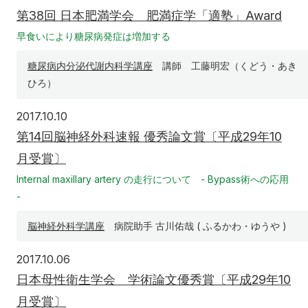
第38回 日本肥満学会 肥満症学「適塾」Award
早食いにより糖尿病発症は増加する
糖尿病内分泌代謝内科学講座
講師 工藤明宏（くどう・あき
ひろ）
2017年10月10日
2017.10.10
第14回脳神経外科速報 優秀論文賞〔平成29年10
月受賞〕
Internal maxillary artery の走行について - Bypass術への応用
-
脳神経外科学講座
病院助手 古川佑哉 ( ふるかわ・ゆうや )
2017年10月6日
2017.10.06
日本母性衛生学会 学術論文優秀賞〔平成29年10
月受賞〕