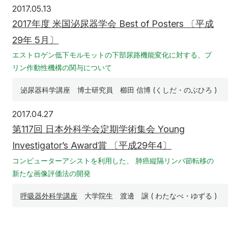
2017年5月13日
2017.05.13
2017年度 米国泌尿器学会 Best of Posters 〔平成
29年 5月〕
エストロゲン低下モルモットの下部尿路機能変化に対する、プ
リン作動性機構の関与について
泌尿器科学講座 博士研究員 櫛田 信博 (くしだ・のぶひろ )
2017年4月27日
2017.04.27
第117回 日本外科学会定期学術集会 Young
Investigator’s Award賞 〔平成29年4〕
コンピューターアシストを利用した、 肺癌縦隔リンパ節転移の
新たな画像評価法の開発
呼吸器外科学講座
大学院生 渡邊 譲 ( わたなべ・ゆずる )