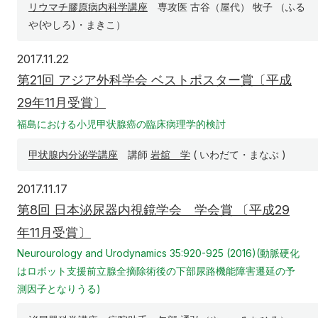
リウマチ膠原病内科学講座
専攻医 古谷（屋代） 牧子 （ふる
入学希望の方へ
在学生の方へ
や(やしろ)・まきこ）
卒業生の方へ
教職員の方へ
2017年11月22日
2017.11.22
教職員募集（採用情報）
取材・撮影申し込み
第21回 アジア外科学会 ベストポスター賞〔平成
29年11月受賞〕
福島における小児甲状腺癌の臨床病理学的検討
甲状腺内分泌学講座
講師
岩舘 学
( いわだて・まなぶ )
2017年11月17日
2017.11.17
第8回 日本泌尿器内視鏡学会 学会賞 〔平成29
年11月受賞〕
Neurourology and Urodynamics 35:920-925 (2016)(動脈硬化
はロボット支援前立腺全摘除術後の下部尿路機能障害遷延の予
測因子となりうる)