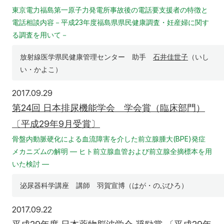
東京電力福島第一原子力発電所事故後の電話要支援者の特徴と
電話相談内容－平成23年度福島県県民健康調査・妊産婦に関す
る調査を用いて－
放射線医学県民健康管理センター 助手
石井佳世子
（いし
い・かよこ）
2017年9月29日
2017.09.29
第24回 日本排尿機能学会 学会賞（臨床部門）
〔平成29年9月受賞〕
骨盤内動脈硬化による血流障害を介した前立腺腫大(BPE)発症
メカニズムの解明 ― ヒト前立腺血管および前立腺全摘標本を用
いた検討 ―
泌尿器科学講座 講師 羽賀宣博（はが・のぶひろ）
2017年9月22日
2017.09.22