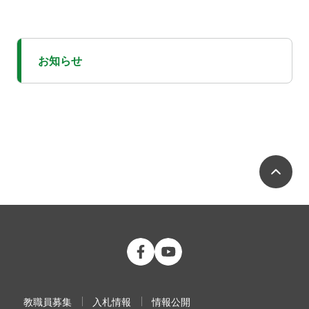
お知らせ
ペ
公立大学法人 福島県立医科大学 Fac
公立大学法人 福島県立医科大学
教職員募集
入札情報
情報公開