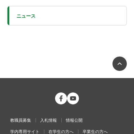
ニュース
ペ
公立大学法人 福島県立医科大学 Fac
公立大学法人 福島県立医科大学
教職員募集
入札情報
情報公開
学内専用サイト
在学生の方へ
卒業生の方へ