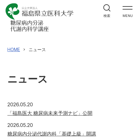
ホーム
検索
MENU
ニュース
教室紹介
HOME
ニュース
研究紹介・実績
ニュース
医学生・研修生の方へ
医療関係者の皆様へ
2026年5月20日
2026.05.20
「福島医大 糖尿病未来予測ナビ」公開
同門会
2026年5月20日
2026.05.20
糖尿病内分泌代謝内科「基礎上級」開講
講座へのお問合せ