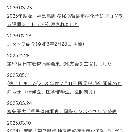
2026年3月23日
2026.03.23
2025年度版「福島県版 糖尿病腎症重症化予防プログラ
アクセス
お問い合わせ
ム評価シート 」が公表されました
2026年2月28日
2026.02.28
スタッフ紹介(令和8年2月28日 更新)
2025年11月29日
2025.11.29
第63回日本糖尿病学会東北地方会を主管しました
2025年5月11日
2025.05.11
(終了しました)2025年度 7月11日 医局説明会 開催のお
知らせ （研修医、医学部学生、医師向け）
2025年3月24日
2025.03.24
福島医大「県民健康調査」国際シンポジウム で発表
2025年3月10日
2025.03.10
2024年度版「福島県版 糖尿病腎症重症化予防プログラ