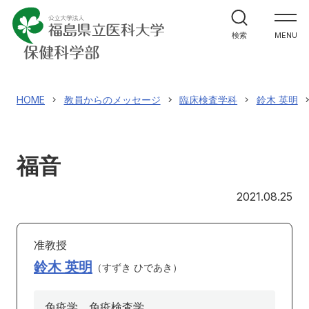
学部案内
検索
MENU
学科紹介
大学院案内
HOME
教員からのメッセージ
臨床検査学科
鈴木 英明
進路・就職関係
福音
教員メッセージ
20
2021.08.25
施設紹介
准教授
入試情報
鈴木 英明
すずき ひであき
免疫学、免疫検査学