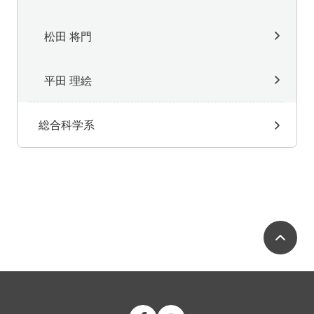
松田 将門
平田 理絵
総合科学系
ペ
公立大学法人 福島県立医科大学 Fac
公立大学法人 福島県立医科大学