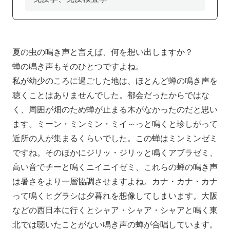
アクセス
寄附
English
お問い合わせ
対象者別
夏の虫の鳴き声と言えば、何を想い出しますか？
蝉の鳴き声もそのひとつですよね。
地域の方へ
来院の方（診療）へ
私が幼少のころに過ごした地は、ほとんど蝉の鳴き声を
聴くことはありませんでした。都会だったからではな
入学希望の方へ
在学生の方へ
く、周囲が畑のため蝉が止まる木がなかったのだと思い
卒業生の方へ
教職員の方へ
ます。ミーン・ミンミン・ミイ～っと鳴くと珍しがって
近所の人が集まるくらいでした。この蝉はミンミンゼミ
教職員募集（採用情報）
取材・撮影申し込み
ですね。そのほかにジリッ・ジリッと鳴くアブラゼミ、
高い音でチーと鳴くニイニイゼミ、これらの蝉の鳴き声
は暑さをより一層協調させますよね。カナ・カナ・カナ
って鳴くヒグラシは夕暮れを想像してしまいます。大阪
などの西日本に行くとシャア・シャア・シャアと鳴く東
北では聴いたことがない鳴き声の蝉が合唱しています。