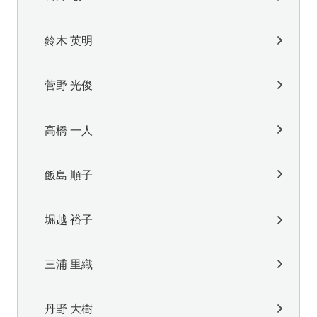
鈴木 英明
菅野 光俊
高橋 一人
飯島 順子
堀越 裕子
三浦 里織
丹野 大樹