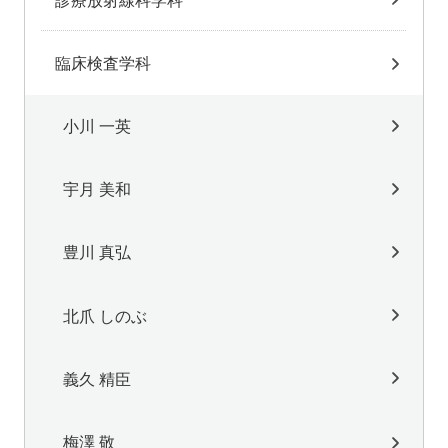
臨床検査学科
小川 一英
宇月 美和
豊川 真弘
北爪 しのぶ
義久 精臣
梅澤 敬