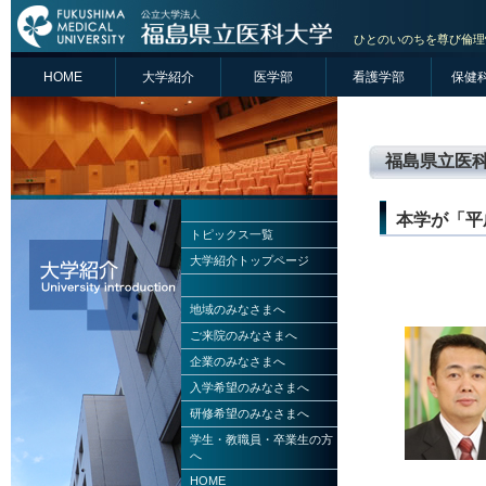
ひとのいのちを尊び倫理
HOME
大学紹介
医学部
看護学部
保健
福島県立医科
本学が「平
トピックス一覧
大学紹介トップページ
地域のみなさまへ
ご来院のみなさまへ
企業のみなさまへ
入学希望のみなさまへ
研修希望のみなさまへ
学生・教職員・卒業生の方
へ
HOME