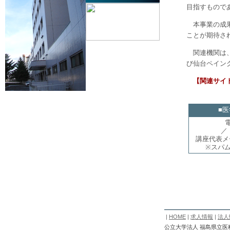
目指すもので
本事業の成
ことが期待さ
関連機関は
び仙台ペイン
【関連サイ
■
電
／ 
講座代表
※スパ
|
HOME
|
求人情報
|
法人
公立大学法人 福島県立医科大