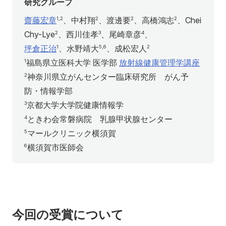
研究グループ
齋藤宏章
、中村翔
、渡邊要
、高橋鴻志
、Chei
1,2
2
2
2
Chy-Lye
、西川佳孝
、尾崎章彦
、
2
3
4
坪倉正治
、水野靖大
、成松宏人
1
5,6
2
福島県立医科大学 医学部
放射線健康管理学講座
1
神奈川県立がんセンター臨床研究所 がん予
2
防・情報学部
京都大学大学院健康情報学
3
ときわ会常磐病院 乳腺甲状腺センター
4
マールクリニック横須賀
5
横須賀市医師会
6
今回の受賞について