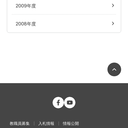
2009年度
2008年度
ペ
公立大学法人 福島県立医科大学 Fac
公立大学法人 福島県立医科大学
教職員募集
入札情報
情報公開