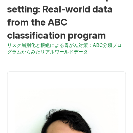
入学希望の方へ
在学生の方へ
setting: Real-world data
卒業生の方へ
教職員の方へ
from the ABC
classification program
教職員募集（採用情報）
取材・撮影申し込み
リスク層別化と根絶による胃がん対策：ABC分類プロ
グラムからみたリアルワールドデータ