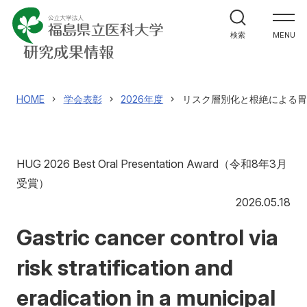
HOME
検索
MENU
医療研究推進センター
主な研究成果概要
HOME
学会表彰
2026年度
リスク層別化と根絶による胃
学会表彰
HUG 2026 Best Oral Presentation Award（令和8年3月
受賞）
20
アクセス
寄附
English
お問い合わせ
2026.05.18
Gastric cancer control via
対象者別
risk stratification and
地域の方へ
来院の方（診療）へ
eradication in a municipal