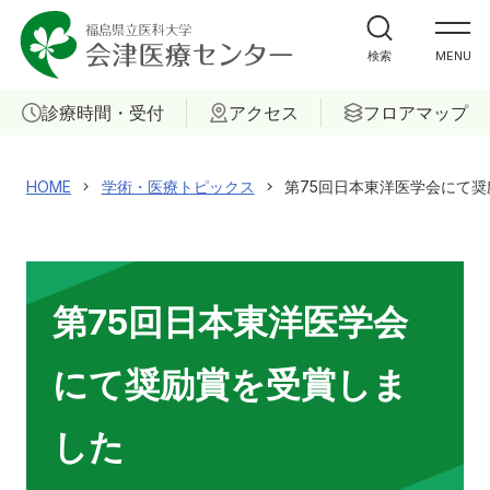
外来受診の方
検索
MENU
入院・ご面会の方
診療時間・受付
アクセス
フロアマップ
診療科
HOME
学術・医療トピックス
第75回日本東洋医学会にて
部門
ご相談
第75回日本東洋医学会
当院について
にて奨励賞を受賞しま
医療関係者の方へ
した