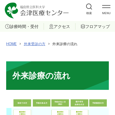
外来受診の方
検索
MENU
入院・ご面会の方
診療時間・受付
アクセス
フロアマップ
診療科
HOME
外来受診の方
外来診療の流れ
部門
ご相談
外来診療の流れ
当院について
医療関係者の方へ