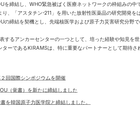
Uを締結し、WHO緊急被ばく医療ネットワークの枠組みの中
り、「アスタチン-211」を用いた放射性医薬品の研究開発を
OUの締結を契機とし、先端核医学および原子力災害研究分野で
代表するアンカーセンターの一つとして、培った経験や知見を世
ターであるKIRAMSは、特に重要なパートナーとして期待さ
第２回国際シンポジウムを開催
MOU（覚書）を新たに締結しました
覚書を韓国原子力医学院と締結しました。