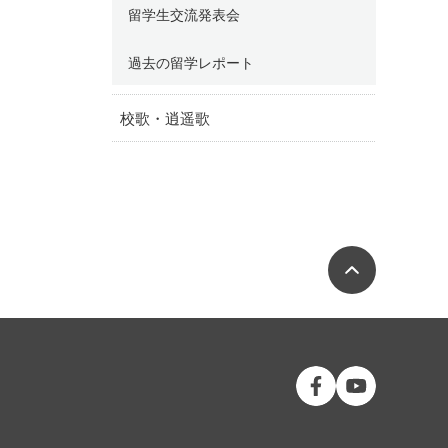
留学生交流発表会
過去の留学レポート
校歌・逍遥歌
ページの
公立大学法人 福島
公立大学法人