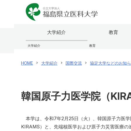
大学紹介
教育
大学紹介
教育
理事長兼学長室
ふくしま国際医療科学センター
医学部
研究者情報検索
福島県
研究成
看護学
福島県
HOME
大学紹介
国際交流
協定大学などのお知ら
大学のあゆみ（概要）
大学院
震災・放射線関連論文・著作集
役員等
研究関
オープ
ふたば救急総合医療支援センター
公開講
センター・施設
研究情報公開
学内向
規則・
国際交流
校歌・
保健医療交流事業
韓国原子力医学院（KIR
医学部
看護学
本学は、令和7年2月25日（火）、韓国原子力医学院（Korea Inst
KIRAMS）と、先端核医学および原子力災害医療