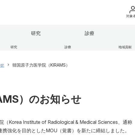
対象
地域の方へ
研究
診療
来院の方（診療）
研究
診療
地域貢献
立医科大学の理念
果情報
部
地域医療支援センター
ガバナンス・コード
保健科学部
学術成果リポジトリ
ふくしま子ども・女性医療支
入学希望の方へ
ー
せ
韓国原子力医学院（KIRAMS）
の紹介
連
ンキャンパス
大学の組織
産学連携・寄附講座
学生生活レポート
在学生の方へ
座
エコチル調査 福島ユニット
け医療施設
細則等
広報活動
本学との研究（連携）ご検討
HP
卒業生の方へ
逍遥歌
AMS）のお知らせ
教職員の方へ
部
保健科学部
別科
附属病院
会津医療センター
教職員募集（採用
itute of Radiological & Medical Sciences、通称
取材・撮影申し込
の連携強化を目的としたMOU（覚書）を新たに締結しました。