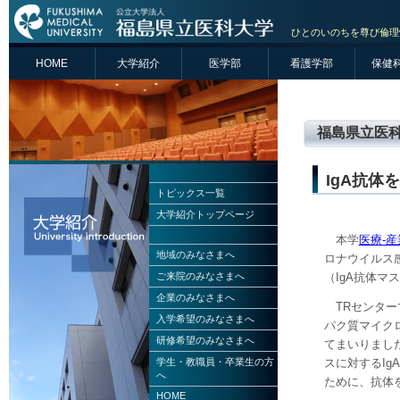
ひとのいのちを尊び倫理
HOME
大学紹介
医学部
看護学部
保健
福島県立医科
IgA抗体
トピックス一覧
大学紹介トップページ
本学
医療-
地域のみなさまへ
ロナウイルス
（IgA抗体マ
ご来院のみなさまへ
企業のみなさまへ
TRセンタ
入学希望のみなさまへ
パク質マイク
研修希望のみなさまへ
てまいりまし
学生・教職員・卒業生の方
スに対するI
へ
ために、抗体
HOME