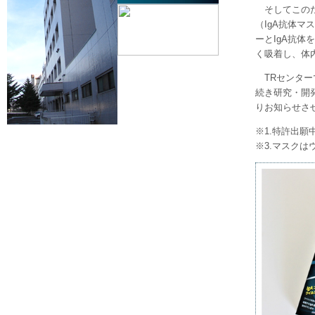
そしてこの
（IgA抗体
ーとIgA抗体
く吸着し、体
TRセンタ
続き研究・開
りお知らせさ
※1.特許出願
※3.マスク