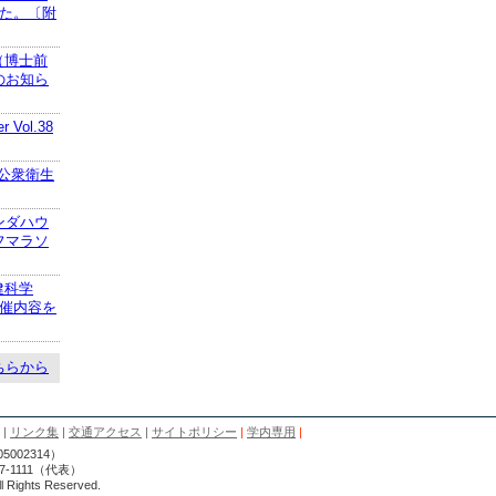
した。〔附
（博士前
のお知ら
 Vol.38
n公衆衛生
ンダハウ
フマラソ
健科学
開催内容を
ちらから
|
リンク集
|
交通アクセス
|
サイトポリシー
|
学内専用
|
002314）
7-1111（代表）
ll Rights Reserved.