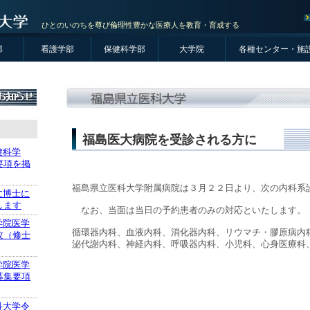
ひとのいのちを尊び倫理性豊かな医療人を教育・育成する
部
看護学部
保健科学部
大学院
各種センター・施
福島医大病院を受診される方に
健科学
要項を掲
福島県立医科大学附属病院は３月２２日より、次の内科系
文博士に
します
なお、当面は当日の予約患者のみの対応といたします。
学院医学
循環器内科、血液内科、消化器内科、リウマチ・膠原病内
攻（修士
泌代謝内科、神経内科、呼吸器内科、小児科、心身医療科
学院医学
募集要項
科大学令