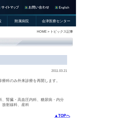
設
附属病院
会津医療センター
HOME
> トピックス記事
2011.03.21
診療科のみ外来診療を再開します。
科、腎臓・高血圧内科、糖尿病・内分
、放射線科、産科
▲TOPへ