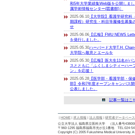
和5年大学業績集Web版を公開しま
属学術情報センター(図書館)〕
2025.06.10
【大学院】看護学研究科
期課程）研究生・科目等履修生募集
せ
2025.06.06
【広報】FMU NEWS Letter
を発行しました。
2025.05.30
ハーバード大学T.H. Cha
大学院へ敬意とエールを
2025.05.30
【広報】医大生11名がパ
スとともに「ふくしまシティーハー
ン」を応援！
2025.05.28
【医学部・看護学部・保
部】令和7年度オープンキャンパス
公表しました。
記事一覧はこ
|
HOME
|
求人情報
|
法人情報
|
研究者データベース
公立大学法人 福島県立医科大学 （法人番号4380005
〒960-1295 福島県福島市光が丘1番地 TEL:024-54
Copyright (C) 2005 Fukushima Medical University. A 