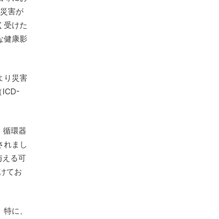
き災害が
く受けた
な健康影
より災害
CD-
。循環器
されまし
与える可
けてお
。特に、