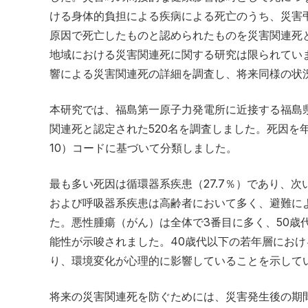
ける身体的負担による疾病による死亡のうち、災害弔
原因で死亡したものと認められたものを災害関連死
地域における災害関連死に関する研究は限られてい
響による災害関連死の詳細を調査し、将来同様の状
本研究では、福島第一原子力発電所に近接する福島
関連死と認定された520名を調査しました。死因を年
10）コードに基づいて分類しました。
最も多い死因は循環器系疾患（27.7％）であり、次い
および呼吸器系疾患は高齢者において多く、避難に
た。悪性腫瘍（がん）は全体で3番目に多く、50歳
能性が示唆されました。40歳代以下の若年層にお
り、環境変化が心理的に影響していることを示して
将来の災害関連死を防ぐためには、災害発生後の期