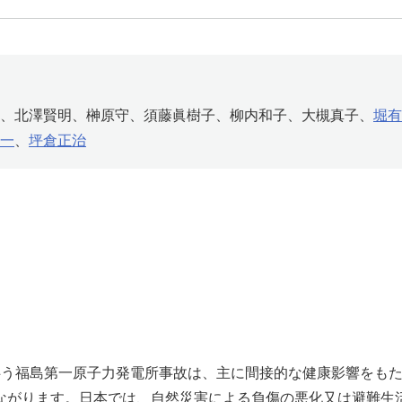
、北澤賢明、榊原守、須藤眞樹子、柳内和子、大槻真子、
堀有
一
、
坪倉正治
れに伴う福島第一原子力発電所事故は、主に間接的な健康影響をも
ながります。日本では、自然災害による負傷の悪化又は避難生