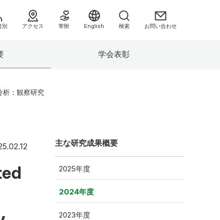
者別
アクセス
寄附
English
検索
お問い合わせ
要
学会表彰
へ
分析：観察研究
主な研究成果概要
2025年2月12日
25.02.12
ted
2025年度
情報）
2024年度
み
y
2023年度