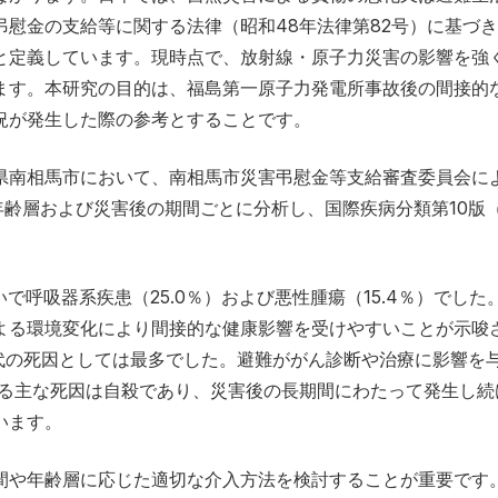
慰金の支給等に関する法律（昭和48年法律第82号）に基づ
と定義しています。現時点で、放射線・原子力災害の影響を強
ます。本研究の目的は、福島第一原子力発電所事故後の間接的
況が発生した際の参考とすることです。
県南相馬市において、南相馬市災害弔慰金等支給審査委員会に
齢層および災害後の期間ごとに分析し、国際疾病分類第10版（I
で呼吸器系疾患（25.0％）および悪性腫瘍（15.4％）でした
よる環境変化により間接的な健康影響を受けやすいことが示唆
代の死因としては最多でした。避難ががん診断や治療に影響を
ける主な死因は自殺であり、災害後の長期間にわたって発生し続
います。
間や年齢層に応じた適切な介入方法を検討することが重要です