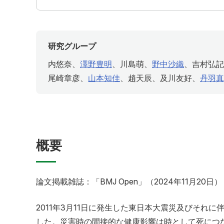
研究グループ
内悠奈、
澤野豊明
、川島萌、
野中沙織
、吉村弘記
尾崎章彦、
山本知佳
、趙天辰、及川友好、
丹羽真
概要
論文掲載雑誌：「BMJ Open」（2024年11月20日）
2011年3月11日に発生した東日本大震災及びそ
した。災害時の間接的な健康影響は時として死につ