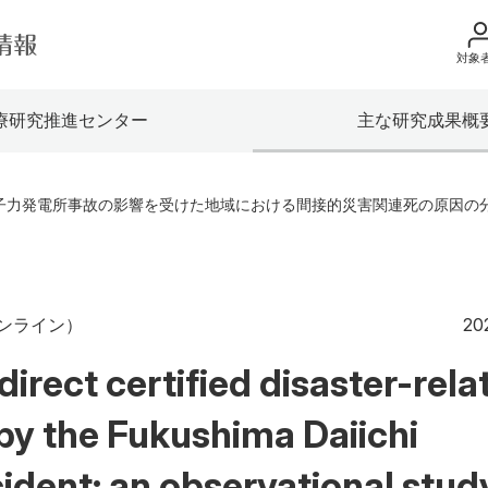
対象
地域の方へ
療研究推進センター
主な研究成果概
来院の方（診療）
入学希望の方へ
子力発電所事故の影響を受けた地域における間接的災害関連死の原因の
在学生の方へ
卒業生の方へ
オンライン）
20
教職員の方へ
direct certified disaster-rela
教職員募集（採用
 by the Fukushima Daiichi
取材・撮影申し込
ident: an observational stud