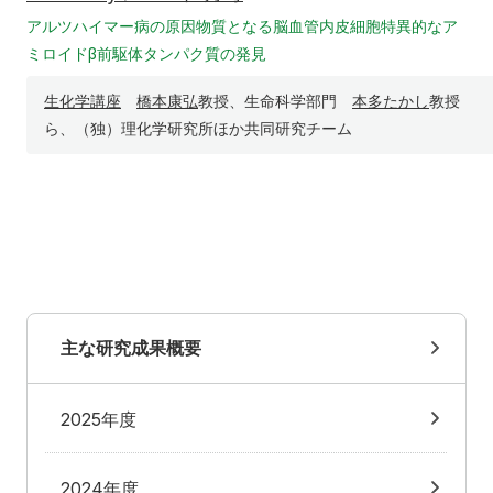
入学希望の方へ
在学生の方へ
アルツハイマー病の原因物質となる脳血管内皮細胞特異的なア
ミロイドβ前駆体タンパク質の発見
卒業生の方へ
教職員の方へ
生化学講座
橋本康弘
教授、生命科学部門
本多たかし
教授
教職員募集（採用情報）
取材・撮影申し込み
ら、（独）理化学研究所ほか共同研究チーム
主な研究成果概要
2025年度
2024年度