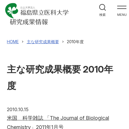
HOME
検索
MENU
医療研究推進センター
主な研究成果概要
HOME
主な研究成果概要
2010年度
学会表彰
主な研究成果概要 2010年
度
アクセス
寄附
English
お問い合わせ
対象者別
2010年10月15日
2010.10.15
米国 科学雑誌 「The Journal of Biological
地域の方へ
来院の方（診療）へ
Chemistry」2011年1月号