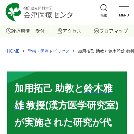
外来受診の方
検索
MENU
入院・ご面会の方
診療時間・受付
アクセス
フロアマップ
診療科
HOME
学術・医療トピックス
加用拓己 助教と鈴木雅雄 教
部門
ご相談
加用拓己 助教と
鈴木雅
当院について
雄
教授(漢方医学研究室)
医療関係者の方へ
が実施された研究が代