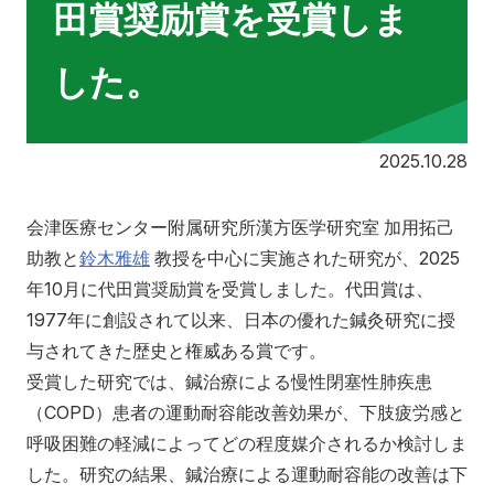
田賞奨励賞を受賞しま
寄附
お問い合わせ
した。
20
2025.10.28
会津医療センター附属研究所漢方医学研究室 加用拓己
助教と
鈴木雅雄
教授を中心に実施された研究が、2025
年10月に代田賞奨励賞を受賞しました。代田賞は、
1977年に創設されて以来、日本の優れた鍼灸研究に授
与されてきた歴史と権威ある賞です。
受賞した研究では、鍼治療による慢性閉塞性肺疾患
（COPD）患者の運動耐容能改善効果が、下肢疲労感と
呼吸困難の軽減によってどの程度媒介されるか検討しま
した。研究の結果、鍼治療による運動耐容能の改善は下