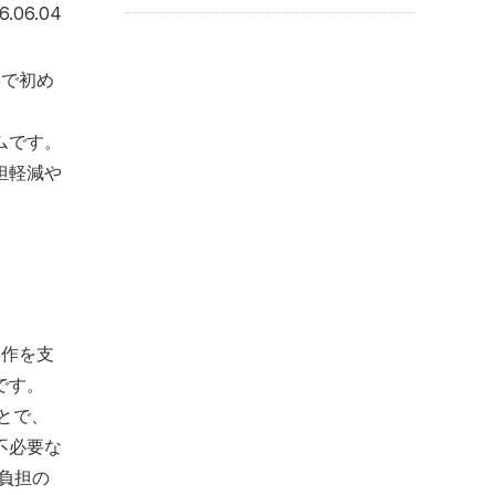
2026年6月4日
6.06.04
内で初め
ムです。
担軽減や
操作を支
です。
とで、
不必要な
負担の