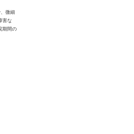
で、微細
障害な
院期間の