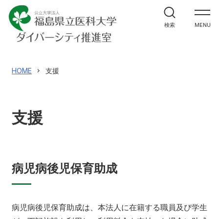
ご挨拶
検索
MENU
推進室について
ロールモデル集
HOME
支援
施設
支援
支援
本学のデータ
病児病後児保育助成
図書の案内
病児病後児保育助成は、本法人に在籍する職員及び学生