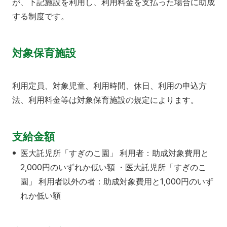
が、下記施設を利用し、利用料金を支払った場合に助成
アクセス
寄附
English
お問い合わせ
する制度です。
対象者別
対象保育施設
地域の方へ
来院の方（診療）へ
利用定員、対象児童、利用時間、休日、利用の申込方
入学希望の方へ
在学生の方へ
法、利用料金等は対象保育施設の規定によります。
卒業生の方へ
教職員の方へ
支給金額
教職員募集（採用情報）
取材・撮影申し込み
医大託児所「すぎのこ園」 利用者：助成対象費用と
2,000円のいずれか低い額 ・医大託児所「すぎのこ
園」 利用者以外の者：助成対象費用と1,000円のいず
れか低い額