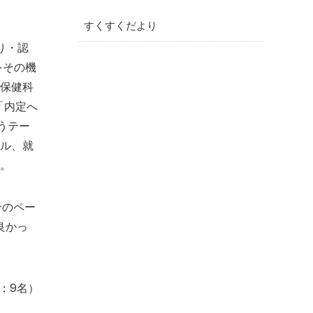
すくすくだより
り・認
をその機
保健科
「内定へ
うテー
ル、就
。
分のペー
良かっ
m：9名）