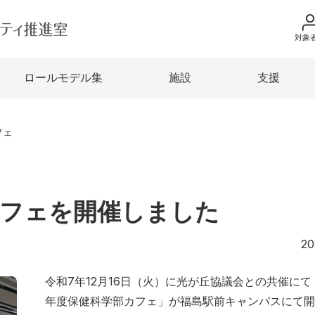
対象
地域の方へ
ロールモデル集
施設
支援
来院の方（診療）
入学希望の方へ
フェ
在学生の方へ
卒業生の方へ
カフェを開催しました
教職員の方へ
20
教職員募集（採用
令和7年12月16日（火）に光が丘協議会との共催にて
取材・撮影申し込
年度保健科学部カフェ」が福島駅前キャンパスにて開