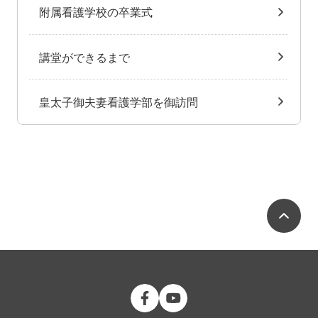
附属看護学校の卒業式
講堂ができるまで
皇太子御夫妻看護学部を御訪問
ペ
公立大学法人 福島県立医科大学 Fac
公立大学法人 福島県立医科大学