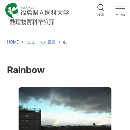
ホーム
検索
MENU
教室紹介
研究紹介・実績
HOME
ニュースと風景
虹
English
Rainbow
講座へのお問合せ
アクセス
お問い合わせ