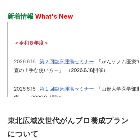
入学希望の方へ
在学生
新着情報
What's New
卒業生の方へ
教職員
教職員募集（採用情報）
取材・
＜令和８年度＞
2026.6.16
第２回臨床腫瘍セミナー
「がんゲノム医療で
査の上手な使い方～」 （2026.8.18開催）
2026.6.16
第１回臨床腫瘍セミナー
「山形大学医学部
療」 （2026.8.4開催）
東北広域次世代がんプロ養成プラン
について