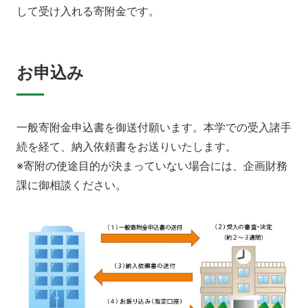
ふくしま国際医療科学センター
して受け入れる寄附金です。
入試情報
学内向け医療施設
研究関連
福島県地域医療支援センター
広報活動
入試情報
産学連携・寄附講座
附属病院
ふくしま子ども・女性医療支援センター
看護学部
医学部
お申込み
情報公開
委員会等
県民健康調査 HP
看護学部
アクセス
寄附
English
お問い合わせ
国際交流
研究情報公開
ふたば救急総合医療支援センター
保健科学部
一般寄附金申込書を御送付願います。本学での受入諸手
校歌・逍遥歌
続を経て、納入依頼書をお送りいたします。
規則・細則等
対象者別
公開講座
別科助産学専攻
※寄附の使途目的が決まっていない場合には、企画財務
本学との研究（連携）ご検討の方へ
エコチル調査 福島ユニットセンター HP
課に御相談ください。
大学院
地域の方へ
来院の方（診療）へ
会津医療センター
保健科学部
よくあるご質問（FAQ）
F-REIとの連携について
オープンキャンパス
入学希望の方へ
在学生の方へ
保健医療交流事業
学生生活レポート
卒業生の方へ
教職員の方へ
教職員募集（採用情報）
取材・撮影申し込み