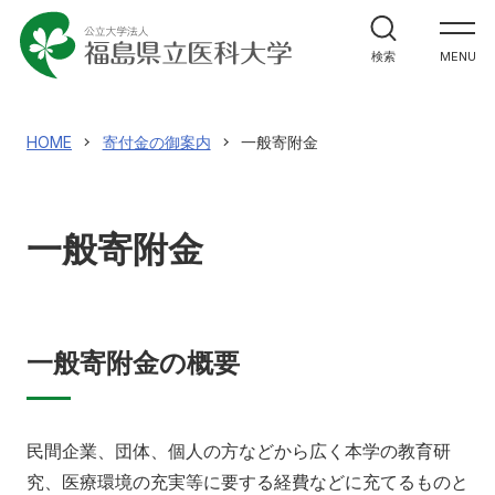
大学紹介
検索
MENU
大学紹介
理事長兼学長室
教育
HOME
寄付金の御案内
一般寄附金
福島県立医科大学の理念
教育
ガバナンス・コード
研究
一般寄附金
3つの方針（ポリシー）
研究
大学のあゆみ（概要）
研究者情報検索
診療
役員等の紹介
研究成果情報
一般寄附金の概要
診療
大学の組織
医学部
学術成果リポジトリ
地域貢献
キャンパスの施設
業績集
民間企業、団体、個人の方などから広く本学の教育研
究、医療環境の充実等に要する経費などに充てるものと
センター・施設
地域貢献
震災・放射線関連論文・著作集