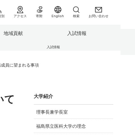
者別
アクセス
寄附
English
検索
お問い合わせ
地域貢献
入試情報
へ
入試情報
援センタ
3つの方針（ポリシー）
別科助産学専攻
業績集
県民健康調査 HP
構成員に望まれる事項
キャンパスの施設
委員会等
センター
F-REIとの連携について
の方へ
情報公開
よくあるご質問（FAQ）
いて
大学紹介
助産学専攻
大学院
理事長兼学長室
情報）
福島県立医科大学の理念
み