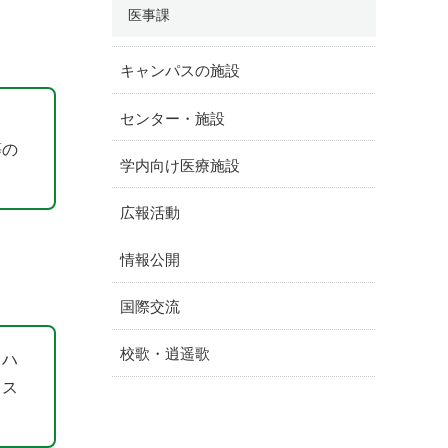
医事課
キャンパスの施設
センター・施設
等の
学内向け医療施設
広報活動
情報公開
国際交流
校歌・逍遥歌
、ハ
ラス