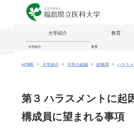
大学紹介
教育
大学紹介
教育
理事長兼学長室
ふくしま国際医療科学センター
医学部
研究者情報検索
福島県
研究成
看護学
福島県
HOME
大学紹介
大学の組織
総務課
ハラスメ
大学のあゆみ（概要）
大学院
震災・放射線関連論文・著作集
役員等
研究関
オープ
ふたば救急総合医療支援センター
公開講
センター・施設
研究情報公開
学内向
規則・
国際交流
校歌・
保健医療交流事業
第３ ハラスメントに起
医学部
看護学
構成員に望まれる事項