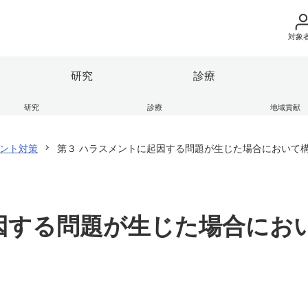
対象
地域の方へ
研究
診療
来院の方（診療）
研究
診療
地域貢献
立医科大学の理念
果情報
部
地域医療支援センター
ガバナンス・コード
保健科学部
学術成果リポジトリ
ふくしま子ども・女性医療支
入学希望の方へ
ー
ント対策
第３ ハラスメントに起因する問題が生じた場合において
の紹介
連
ンキャンパス
大学の組織
産学連携・寄附講座
学生生活レポート
在学生の方へ
座
エコチル調査 福島ユニット
け医療施設
細則等
広報活動
本学との研究（連携）ご検討
HP
卒業生の方へ
逍遥歌
因する問題が生じた場合にお
教職員の方へ
部
保健科学部
別科
附属病院
会津医療センター
教職員募集（採用
取材・撮影申し込