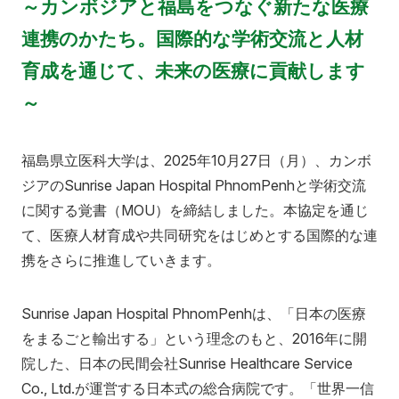
ふくしま国際医療科学センター
～カンボジアと福島をつなぐ新たな医療
入試情報
学内向け医療施設
連携のかたち。国際的な学術交流と人材
研究関連
福島県地域医療支援センター
育成を通じて、未来の医療に貢献します
広報活動
入試情報
産学連携・寄附講座
附属病院
ふくしま子ども・女性医療支援センター
看護学部
医学部
～
情報公開
委員会等
県民健康調査 HP
看護学部
アクセス
寄附
English
お問い合わせ
国際交流
研究情報公開
ふたば救急総合医療支援センター
福島県立医科大学は、2025年10月27日（月）、カンボ
保健科学部
ジアのSunrise Japan Hospital PhnomPenhと学術交流
校歌・逍遥歌
規則・細則等
対象者別
公開講座
別科助産学専攻
に関する覚書（MOU）を締結しました。本協定を通じ
本学との研究（連携）ご検討の方へ
て、医療人材育成や共同研究をはじめとする国際的な連
エコチル調査 福島ユニットセンター HP
大学院
地域の方へ
来院の方（診療）へ
会津医療センター
保健科学部
携をさらに推進していきます。
よくあるご質問（FAQ）
F-REIとの連携について
オープンキャンパス
入学希望の方へ
在学生の方へ
Sunrise Japan Hospital PhnomPenhは、「日本の医療
保健医療交流事業
学生生活レポート
卒業生の方へ
教職員の方へ
をまるごと輸出する」という理念のもと、2016年に開
院した、日本の民間会社Sunrise Healthcare Service
教職員募集（採用情報）
取材・撮影申し込み
Co., Ltd.が運営する日本式の総合病院です。「世界一信