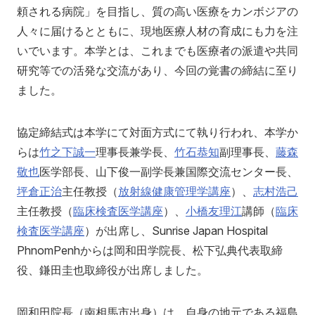
頼される病院」を目指し、質の高い医療をカンボジアの
別科助産学専攻
人々に届けるとともに、現地医療人材の育成にも力を注
いでいます。本学とは、これまでも医療者の派遣や共同
研究等での活発な交流があり、今回の覚書の締結に至り
ました。
協定締結式は本学にて対面方式にて執り行われ、本学か
大学院
らは
竹之下誠一
理事長兼学長、
竹石恭知
副理事長、
藤森
敬也
医学部長、山下俊一副学長兼国際交流センター長、
坪倉正治
主任教授（
放射線健康管理学講座
）、
志村浩己
主任教授（
臨床検査医学講座
）、
小橋友理江
講師（
臨床
検査医学講座
）が出席し、Sunrise Japan Hospital
PhnomPenhからは岡和田学院長、松下弘典代表取締
役、鎌田圭也取締役が出席しました。
岡和田院長（南相馬市出身）は、自身の地元である福島