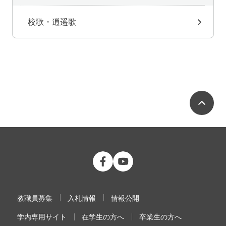
校歌・逍遥歌
ペ
公立大学法人 福島県立医科大学 Fac
公立大学法人 福島県立医科大学
教職員募集
入札情報
情報公開
学内専用サイト
在学生の方へ
卒業生の方へ