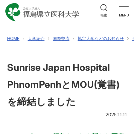
大学紹介
検索
MENU
大学紹介
理事長兼学長室
教育
HOME
大学紹介
国際交流
協定大学などのお知らせ
福島県立医科大学の理念
教育
ガバナンス・コード
研究
Sunrise Japan Hospital
3つの方針（ポリシー）
研究
大学のあゆみ（概要）
研究者情報検索
PhnomPenhとMOU(覚書)
診療
役員等の紹介
研究成果情報
を締結しました
診療
大学の組織
医学部
学術成果リポジトリ
20
2025.11.11
地域貢献
キャンパスの施設
業績集
センター・施設
地域貢献
震災・放射線関連論文・著作集