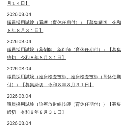
ふくしま国際医療科学センター
月１４日】
入試情報
学内向け医療施設
研究関連
福島県地域医療支援センター
2026年8月4日
2026.08.04
職員採用試験（看護（育休任期付））【募集締切 令和
広報活動
入試情報
産学連携・寄附講座
附属病院
ふくしま子ども・女性医療支援センター
看護学部
医学部
８年８月３１日】
情報公開
委員会等
県民健康調査 HP
看護学部
2026年8月4日
2026.08.04
アクセス
寄附
English
お問い合わせ
国際交流
研究情報公開
職員採用試験（薬剤師、薬剤師（育休任期付））【募集
ふたば救急総合医療支援センター
保健科学部
締切 令和８年８月３１日】
校歌・逍遥歌
規則・細則等
対象者別
公開講座
別科助産学専攻
2026年8月4日
2026.08.04
本学との研究（連携）ご検討の方へ
エコチル調査 福島ユニットセンター HP
職員採用試験（臨床検査技師、臨床検査技師（育休任期
大学院
地域の方へ
来院の方（診療）へ
会津医療センター
保健科学部
付））【募集締切 令和８年８月３１日】
よくあるご質問（FAQ）
F-REIとの連携について
オープンキャンパス
入学希望の方へ
在学生の方へ
2026年8月4日
2026.08.04
保健医療交流事業
学生生活レポート
職員採用試験（診療放射線技師（育休任期付））【募集
卒業生の方へ
教職員の方へ
締切 令和８年８月３１日】
教職員募集（採用情報）
取材・撮影申し込み
2026年8月4日
2026.08.04