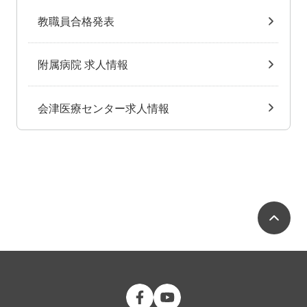
教職員合格発表
附属病院 求人情報
会津医療センター求人情報
ペ
公立大学法人 福島県立医科大学 Fac
公立大学法人 福島県立医科大学