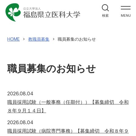
大学紹介
検索
MENU
大学紹介
理事長兼学長室
教育
HOME
教職員募集
職員募集のお知らせ
福島県立医科大学の理念
教育
ガバナンス・コード
研究
職員募集のお知らせ
3つの方針（ポリシー）
研究
大学のあゆみ（概要）
研究者情報検索
診療
2026年8月4日
2026.08.04
役員等の紹介
研究成果情報
職員採用試験（一般事務（任期付））【募集締切 令和
診療
大学の組織
医学部
学術成果リポジトリ
８年９月１４日】
地域貢献
キャンパスの施設
2026年8月4日
業績集
2026.08.04
職員採用試験（病院専門事務）【募集締切 令和８年９
センター・施設
地域貢献
震災・放射線関連論文・著作集