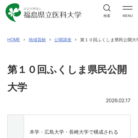
大学紹介
検索
MENU
大学紹介
理事長兼学長室
教育
HOME
地域貢献
公開講座
第１０回ふくしま県民公開大
福島県立医科大学の理念
教育
ガバナンス・コード
研究
第１０回ふくしま県民公開
3つの方針（ポリシー）
研究
大学のあゆみ（概要）
研究者情報検索
大学
診療
役員等の紹介
研究成果情報
20
2026.02.17
診療
大学の組織
医学部
学術成果リポジトリ
地域貢献
キャンパスの施設
業績集
本学・広島大学・長崎大学で構成される
センター・施設
地域貢献
震災・放射線関連論文・著作集