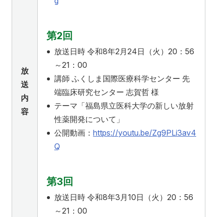
g
別科助産学専攻
第2回
放送日時 令和8年2月24日（火）20：56
～21：00
放
講師 ふくしま国際医療科学センター 先
送
端臨床研究センター 志賀哲 様
内
大学院
テーマ「福島県立医科大学の新しい放射
容
性薬開発について」
公開動画：
https://youtu.be/Zg9PLi3av4
Q
第3回
放送日時 令和8年3月10日（火）20：56
～21：00