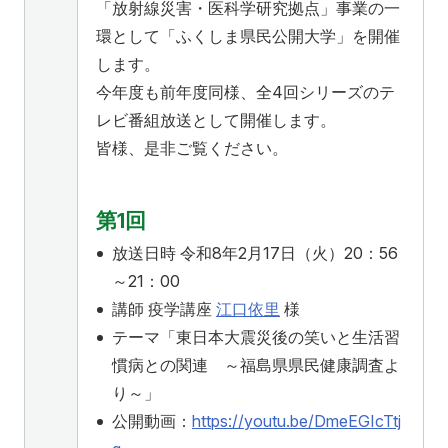
ふくしま国際医療科学センター
「放射線災害・医科学研究拠点」事業の一
入試情報
学内向け医療施設
環として「ふくしま県民公開大学」を開催
研究関連
福島県地域医療支援センター
します。
広報活動
入試情報
産学連携・寄附講座
附属病院
ふくしま子ども・女性医療支援センター
今年度も前年度同様、全4回シリーズのテ
看護学部
医学部
レビ番組放送として開催します。
情報公開
委員会等
県民健康調査 HP
看護学部
皆様、是非ご覧ください。
アクセス
寄附
English
お問い合わせ
国際交流
研究情報公開
ふたば救急総合医療支援センター
保健科学部
校歌・逍遥歌
規則・細則等
第1回
対象者別
公開講座
別科助産学専攻
放送日時 令和8年2月17日（火）20：56
本学との研究（連携）ご検討の方へ
エコチル調査 福島ユニットセンター HP
大学院
地域の方へ
来院の方（診療）へ
会津医療センター
～21：00
保健科学部
よくあるご質問（FAQ）
講師 疫学講座
江口依里
様
F-REIとの連携について
オープンキャンパス
入学希望の方へ
在学生の方へ
テーマ「東日本大震災後の笑いと生活習
保健医療交流事業
学生生活レポート
慣病との関連 ～福島県県民健康調査よ
卒業生の方へ
教職員の方へ
り～」
教職員募集（採用情報）
取材・撮影申し込み
公開動画：
https://youtu.be/DmeEGIcTtj