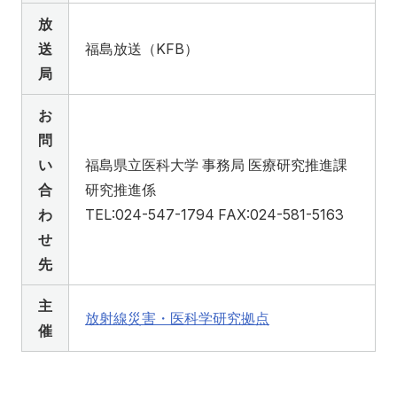
放
送
福島放送（KFB）
局
お
問
い
福島県立医科大学 事務局 医療研究推進課
合
研究推進係
わ
TEL:024-547-1794 FAX:024-581-5163
せ
先
主
放射線災害・医科学研究拠点
催