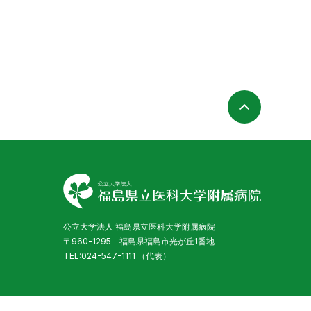
ページの
公立大学法人 福島県立医科大学附属病院
〒960-1295 福島県福島市光が丘1番地
TEL:024-547-1111 （代表）