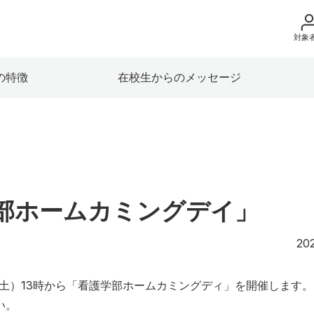
対象
地域の方へ
の特徴
在校生からのメッセージ
来院の方（診療）
入学希望の方へ
在学生の方へ
卒業生の方へ
部ホームカミングデイ」
教職員の方へ
202
教職員募集（採用
（土）13時から「看護学部ホームカミングディ」を開催します。
取材・撮影申し込
い。