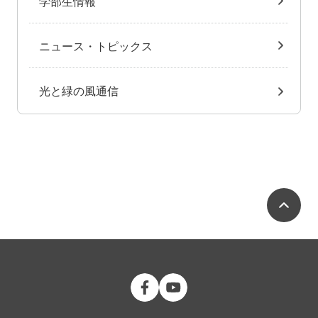
学部生情報
ニュース・トピックス
光と緑の風通信
ペ
公立大学法人 福島県立医科大学 Fac
公立大学法人 福島県立医科大学