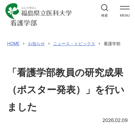
学部案内
検索
MENU
カリキュラムの特徴
在校生からのメッセージ
HOME
お知らせ
ニュース・トピックス
看護学部
大学院案内
「看護学部教員の研究成果
入試情報
（ポスター発表）」を行い
ました
アクセス
寄附
English
お問い合わせ
20
2026.02.09
対象者別