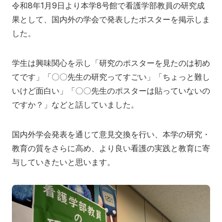
令和8年1月9日より本学8号館で看護学部教員の研究成
地域の方へ
来院の方（診療）へ
果として、国内外の学会で発表したポスターを掲示しま
した。
入学希望の方へ
在学生の方へ
卒業生の方へ
教職員の方へ
学生は興味関心を示し「研究のポスターを見たのは初め
てです」「〇〇先生の研究ってすごい」「ちょっと難し
教職員募集（採用情報）
取材・撮影申し込み
いけど面白い」「〇〇先生のポスターは貼っていないの
ですか？」などと話していました。
国内外学会発表を通じて意見交換を行い、本学の研究・
教育の質をさらに高め、より良い看護の実践と教育に寄
与していきたいと思います。