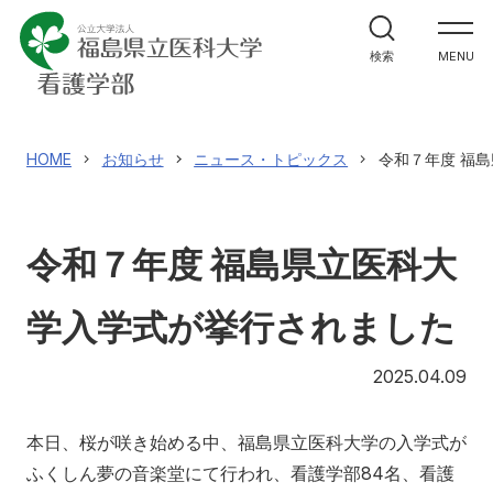
学部案内
検索
MENU
カリキュラムの特徴
在校生からのメッセージ
HOME
お知らせ
ニュース・トピックス
令和７年度 福
大学院案内
令和７年度 福島県立医科大
入試情報
学入学式が挙行されました
20
2025.04.09
アクセス
寄附
English
お問い合わせ
本日、桜が咲き始める中、福島県立医科大学の入学式が
対象者別
ふくしん夢の音楽堂にて行われ、看護学部84名、看護