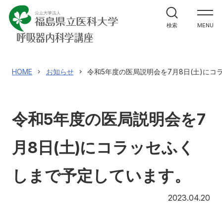
ホーム
検索
MENU
教室紹介
研究紹介・実績
HOME
お知らせ
令和5年度の医局説明会を7月8日(土)に
医学生・研修生の方へ
令和5年度の医局説明会を7
医療関係者の皆様へ
月8日(土)にコラッセふく
講座へのお問合せ
しまで予定しています。
20
2023.04.20
アクセス
お問い合わせ