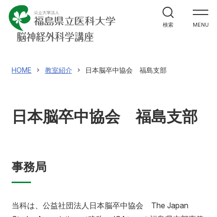
ホーム
検索
MENU
教室紹介
研究紹介
HOME
教室紹介
日本脳卒中協会 福島支部
医学生・研修生の方へ
日本脳卒中協会 福島支部
医療関係者の皆様へ
医局員・同門会員専用
事務局
講座へのお問合せ
当科は、公益社団法人日本脳卒中協会 The Japan