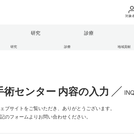
対象
地域の方
研究
診療
来院の方（診療）
研究
診療
地域貢献
立医科大学の理念
果情報
部
地域医療支援センター
ガバナンス・コード
保健科学部
学術成果リポジトリ
ふくしま子ども・女性医療支
入学希望の方
ー
の紹介
連
ンキャンパス
大学の組織
産学連携・寄附講座
学生生活レポート
座
エコチル調査 福島ユニット
け医療施設
細則等
広報活動
本学との研究（連携）ご検討
HP
逍遥歌
手術センター 内容の入力
IN
部
保健科学部
別科
附属病院
会津医療センター
ェブサイトをご覧いただき、ありがとうございます。
記のフォームよりお問い合わせください。