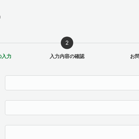
力
の入力
入力内容の確認
お
例：苗字 名前