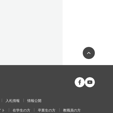
ページの
公立大学法人 福島
公立大学法人
入札情報
情報公開
イト
在学生の方
卒業生の方
教職員の方