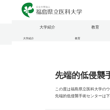
大学紹介
教育
大学紹介
教育
理事長兼学長室
ふくしま国際医療科学センター
医学部
研究者情報検索
福島県
研究成
看護学
福島県
大学のあゆみ（概要）
大学院
震災・放射線関連論文・著作集
役員等
研究関
オープ
ふたば救急総合医療支援センター
公開講
センター・施設
研究情報公開
学内向
規則・
国際交流
校歌・
先端的低侵襲
保健医療交流事業
医学部
看護学
この度は福島県立医科大学のウ
先端的低侵襲手術センターは下