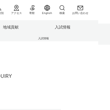
者別
アクセス
寄附
English
検索
お問い合わせ
地域貢献
入試情報
入試情報
援センタ
3つの方針（ポリシー）
別科助産学専攻
業績集
県民健康調査 HP
キャンパスの施設
委員会等
センター
F-REIとの連携について
の方へ
情報公開
よくあるご質問（FAQ）
QUIRY
助産学専攻
大学院