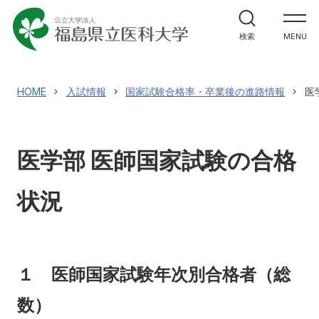
大学紹介
検索
MENU
大学紹介
理事長兼学長室
教育
HOME
入試情報
国家試験合格率・卒業後の進路情報
医
福島県立医科大学の理念
教育
ガバナンス・コード
研究
医学部 医師国家試験の合格
3つの方針（ポリシー）
研究
大学のあゆみ（概要）
研究者情報検索
状況
診療
役員等の紹介
研究成果情報
診療
大学の組織
医学部
学術成果リポジトリ
１ 医師国家試験年次別合格者（総
地域貢献
キャンパスの施設
業績集
数）
センター・施設
地域貢献
震災・放射線関連論文・著作集