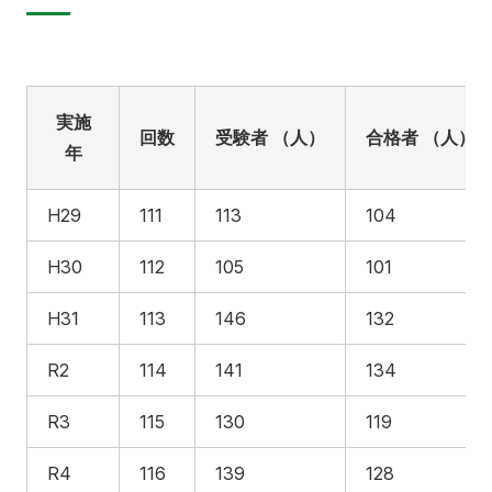
ふくしま国際医療科学センター
入試情報
学内向け医療施設
研究関連
福島県地域医療支援センター
広報活動
入試情報
産学連携・寄附講座
附属病院
ふくしま子ども・女性医療支援センター
看護学部
医学部
実施
情報公開
回数
受験者 （人）
合格者 （人）
委員会等
県民健康調査 HP
看護学部
年
アクセス
寄附
English
お問い合わせ
国際交流
研究情報公開
ふたば救急総合医療支援センター
保健科学部
H29
111
113
104
校歌・逍遥歌
規則・細則等
対象者別
公開講座
別科助産学専攻
H30
112
105
101
本学との研究（連携）ご検討の方へ
エコチル調査 福島ユニットセンター HP
大学院
地域の方へ
来院の方（診療）へ
会津医療センター
保健科学部
H31
113
146
132
よくあるご質問（FAQ）
F-REIとの連携について
オープンキャンパス
入学希望の方へ
在学生の方へ
R2
114
141
134
保健医療交流事業
学生生活レポート
卒業生の方へ
教職員の方へ
R3
115
130
119
教職員募集（採用情報）
取材・撮影申し込み
R4
116
139
128