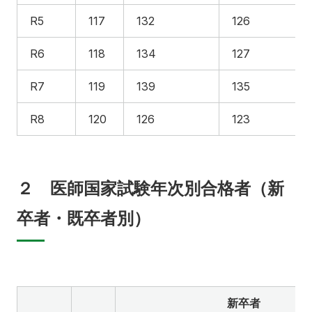
別科助産学専攻
R5
117
132
126
R6
118
134
127
R7
119
139
135
R8
120
126
123
大学院
２ 医師国家試験年次別合格者（新
卒者・既卒者別）
新卒者