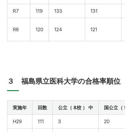
R7
119
133
131
98
R8
120
124
121
97
３ 福島県立医科大学の合格率順位
実施年
回数
公立（ 8校 ） 中
国公立（ 51校
H29
111
3
20