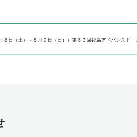
月８日（土）～８月９日（日））第６３回福島アドバンスド・
せ